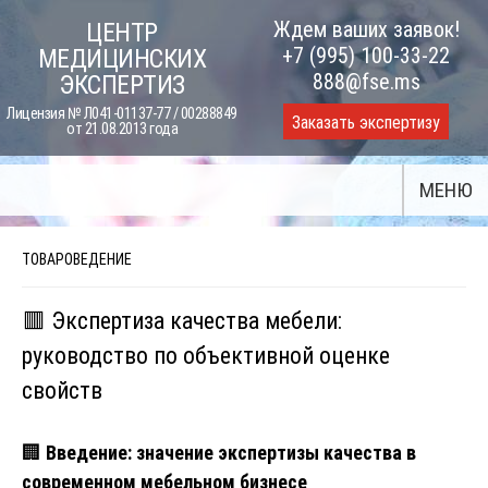
Skip
Ждем ваших заявок!
ЦЕНТР
to
+7 (995) 100-33-22
МЕДИЦИНСКИХ
content
888@fse.ms
ЭКСПЕРТИЗ
Лицензия № Л041-01137-77 / 00288849
Заказать экспертизу
от 21.08.2013 года
МЕНЮ
ТОВАРОВЕДЕНИЕ
🟥 Экспертиза качества мебели:
руководство по объективной оценке
свойств
🏢
Введение: значение экспертизы качества в
современном мебельном бизнесе