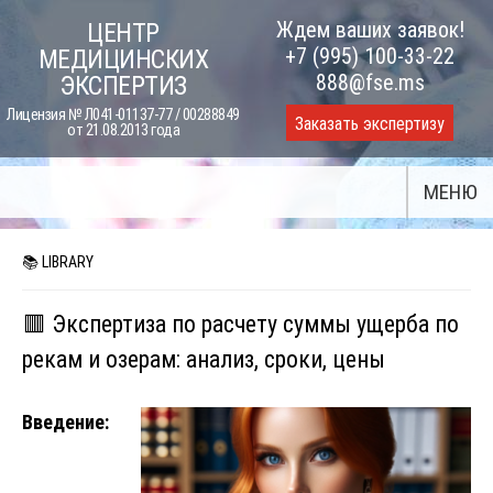
Skip
Ждем ваших заявок!
ЦЕНТР
to
+7 (995) 100-33-22
МЕДИЦИНСКИХ
content
888@fse.ms
ЭКСПЕРТИЗ
Лицензия № Л041-01137-77 / 00288849
Заказать экспертизу
от 21.08.2013 года
МЕНЮ
📚 LIBRARY
🟥 Экспертиза по расчету суммы ущерба по
рекам и озерам: анализ, сроки, цены
Введение: