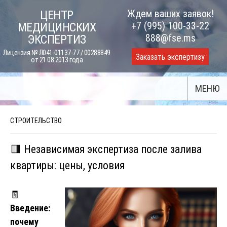
Skip
Ждем ваших заявок!
ЦЕНТР
to
+7 (995) 100-33-22
МЕДИЦИНСКИХ
content
888@fse.ms
ЭКСПЕРТИЗ
Лицензия № Л041-01137-77 / 00288849
Заказать экспертизу
от 21.08.2013 года
МЕНЮ
СТРОИТЕЛЬСТВО
🟥 Независимая экспертиза после залива
квартиры: цены, условия
🧾
Введение:
почему