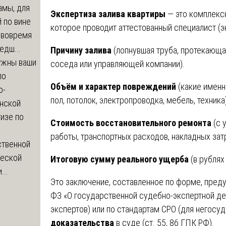
амы, для
Экспертиза залива квартиры
— это комплекс
 по вине
которое проводит аттестованный специалист (э
 вовремя
едш...
Причину залива
(лопнувшая труба, протекающая
ужны ваши
соседа или управляющей компании).
по
Объём и характер повреждений
(какие именн
о-
пол, потолок, электропроводка, мебель, техника)
нской
изе по
Стоимость восстановительного ремонта
(с 
работы, транспортных расходов, накладных затр
ственной
ческой
Итоговую сумму реального ущерба
(в рублях
...
Это заключение, составленное по форме, пре
ФЗ «О государственной судебно-экспертной де
экспертов) или по стандартам СРО (для негосу
доказательства
в суде (ст. 55, 86 ГПК РФ).