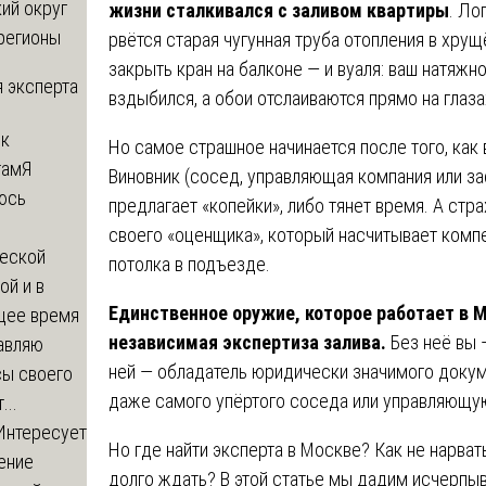
ий округ
жизни сталкивался с заливом квартиры
. Ло
регионы
рвётся старая чугунная труба отопления в хру
закрыть кран на балконе — и вуаля: ваш натяжн
 эксперта
вздыбился, а обои отслаиваются прямо на глаза
 к
Но самое страшное начинается после того, как 
там
Я
Виновник (сосед, управляющая компания или за
юсь
предлагает «копейки», либо тянет время. А стра
й
своего «оценщика», который насчитывает комп
еской
потолка в подъезде.
ой и в
Единственное оружие, которое работает в М
щее время
независимая экспертиза залива.
Без неё вы 
авляю
ней — обладатель юридически значимого докуме
сы своего
даже самого упёртого соседа или управляющу
...
Интересует
Но где найти эксперта в Москве? Как не нарват
ение
долго ждать? В этой статье мы дадим исчерпы