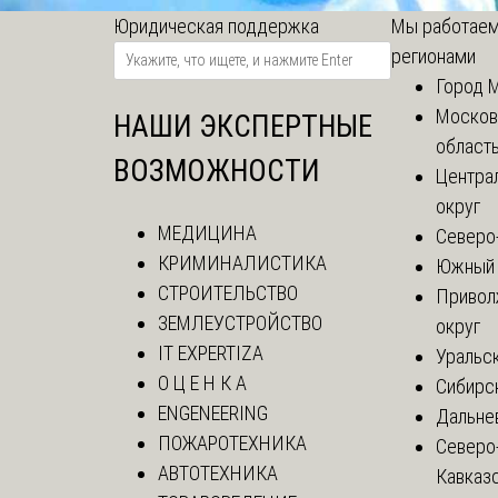
Юридическая поддержка
Мы работаем
регионами
Город 
Москов
НАШИ ЭКСПЕРТНЫЕ
област
ВОЗМОЖНОСТИ
Центра
округ
МЕДИЦИНА
Северо
КРИМИНАЛИСТИКА
Южный 
СТРОИТЕЛЬСТВО
Привол
ЗЕМЛЕУСТРОЙСТВО
округ
IT EXPERTIZA
Уральск
О Ц Е Н К А
Сибирс
ENGENEERING
Дальне
ПОЖАРОТЕХНИКА
Северо
АВТОТЕХНИКА
Кавказ