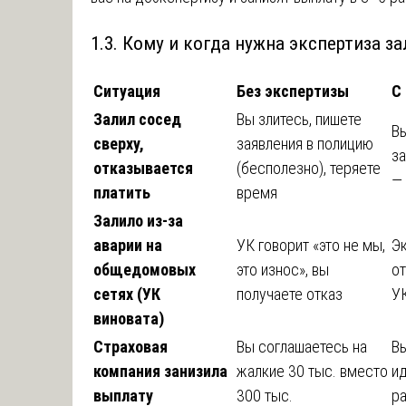
1.3. Кому и когда нужна экспертиза з
Ситуация
Без экспертизы
С
Залил сосед
Вы злитесь, пишете
Вы
сверху,
заявления в полицию
за
отказывается
(бесполезно), теряете
— 
платить
время
Залило из-за
аварии на
УК говорит «это не мы,
Эк
общедомовых
это износ», вы
от
сетях (УК
получаете отказ
УК
виновата)
Страховая
Вы соглашаетесь на
Вы
компания занизила
жалкие 30 тыс. вместо
ид
выплату
300 тыс.
р