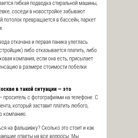
пается гибкая подводка стиральной машины,
щёвке, соседи в новостройке забывают
ой потолок превращается в бассейн, паркет
х.
вода откачана и первая паника улеглась.
стройщик) либо отказывается платить, либо
ховая компания, если она есть, присылает
енсацию в размере стоимости побелки
оскве в такой ситуации — это
— проситель с фотографиями на телефоне. С
нта, который заставит платить любого,
ю компанию.
ься на фальшивку? Сколько это стоит и как
вающие ответы на все вопросы. Мы