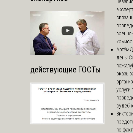
незави
эксперт
связанн
провед
военно
комисси
Артём
Д
день! С
пожалуй
действующие ГОСТы
оказыва
органи
услуги 
провед
судебно
Виктор
предст
по факт