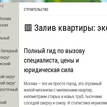
 с
СТРОИТЕЛЬСТВО
Москва
ская
🟥 Залив квартиры: э
ь
льный
Полный гид по вызову
-Западный
округ
специалиста, цены и
жский
юридическая сила
ий округ
кий округ
Москва — это не просто город, это огромный
восточный
жилой механизм с миллионами квартир,
-
километрами старых и новых труб, тысячами
ский
соседей сверху и снизу. И статистика неумоли