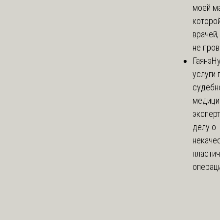
моей м
которой
врачей,
не пров
Гаянэ
Н
услуги 
судебн
медици
эксперт
делу о
некаче
пласти
операци