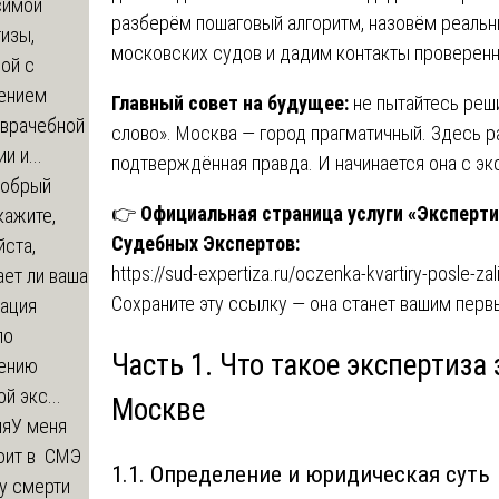
симой
разберём пошаговый алгоритм, назовём реальн
изы,
московских судов и дадим контакты проверенн
ой с
ением
Главный совет на будущее:
не пытайтесь реш
-врачебной
слово». Москва — город прагматичный. Здесь 
и и...
подтверждённая правда. И начинается она с эк
обрый
👉
Официальная страница услуги «Эксперти
кажите,
Судебных Экспертов:
ста,
https://sud-expertiza.ru/oczenka-kvartiry-posle-zal
ет ли ваша
Сохраните эту ссылку — она станет вашим пер
зация
по
Часть 1. Что такое экспертиза
ению
й экс...
Москве
ия
У меня
оит в СМЭ
1.1. Определение и юридическая суть
у смерти