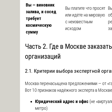
Вы — виновник
Вы платите что просят
Вы
залива, и сосед
или идёте на мировую
об
требует
с неизвестным
ре
космическую
исходом
з
сумму
Часть 2. Где в Москве заказат
организаций
2.1. Критерии выбора экспертной орг
Москва перенасыщена предложениями — от «га
Вот 10 признаков надёжного эксперта в Москве
Юридический адрес и офис
(не «виртуал
метро).