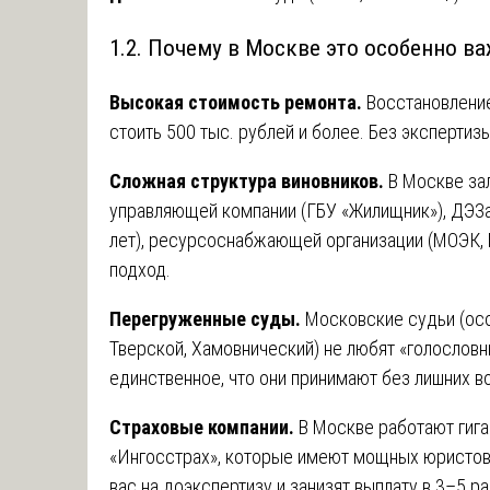
1.2. Почему в Москве это особенно в
Высокая стоимость ремонта.
Восстановлени
стоить 500 тыс. рублей и более. Без экспертиз
Сложная структура виновников.
В Москве зал
управляющей компании (ГБУ «Жилищник»), ДЭЗа
лет), ресурсоснабжающей организации (МОЭК,
подход.
Перегруженные суды.
Московские судьи (осо
Тверской, Хамовнический) не любят «голословн
единственное, что они принимают без лишних в
Страховые компании.
В Москве работают гиган
«Ингосстрах», которые имеют мощных юристов.
вас на доэкспертизу и занизят выплату в 3–5 ра