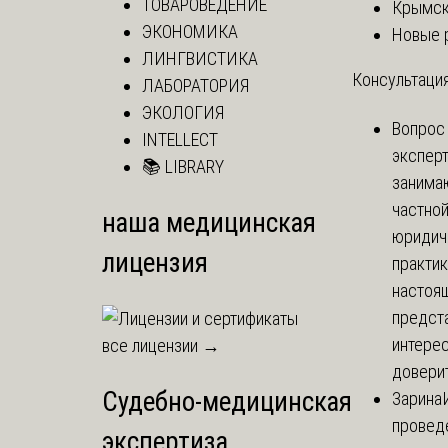
ТОВАРОВЕДЕНИЕ
Крымск
ЭКОНОМИКА
Новые 
ЛИНГВИСТИКА
Консультация
ЛАБОРАТОРИЯ
ЭКОЛОГИЯ
Вопрос
INTELLECT
экспер
📚 LIBRARY
занима
частно
наша медицинская
юридич
лицензия
практик
настоя
предст
интере
все лицензии →
доверит
Судебно-медицинская
Зарина
провед
экспертиза