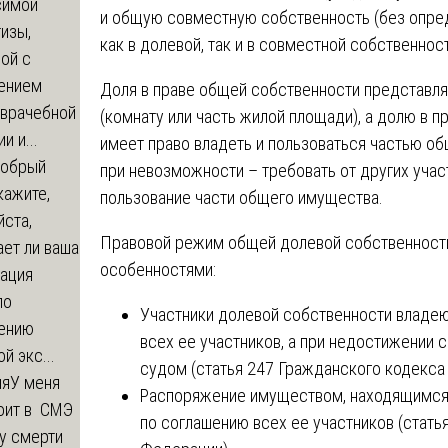
симой
и общую совместную собственность (без опред
изы,
как в долевой, так и в совместной собственност
ой с
ением
Доля в праве общей собственности представля
-врачебной
(комнату или часть жилой площади), а долю в п
и и...
имеет право владеть и пользоваться частью об
обрый
при невозможности – требовать от других учас
кажите,
пользование части общего имущества.
ста,
Правовой режим общей долевой собственности
ет ли ваша
особенностями:
зация
по
Участники долевой собственности владе
ению
всех ее участников, а при недостижении 
й экс...
судом (статья 247 Гражданского кодекса
ия
У меня
Распоряжение имуществом, находящимся 
оит в СМЭ
по соглашению всех ее участников (стат
у смерти