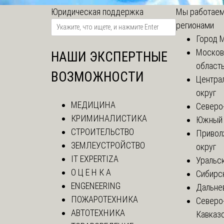
Юридическая поддержка
Мы работаем
регионами
Город 
Москов
НАШИ ЭКСПЕРТНЫЕ
област
ВОЗМОЖНОСТИ
Центра
округ
МЕДИЦИНА
Северо
КРИМИНАЛИСТИКА
Южный 
СТРОИТЕЛЬСТВО
Привол
ЗЕМЛЕУСТРОЙСТВО
округ
IT EXPERTIZA
Уральск
О Ц Е Н К А
Сибирс
ENGENEERING
Дальне
ПОЖАРОТЕХНИКА
Северо
АВТОТЕХНИКА
Кавказ