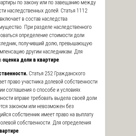
вартиры по закону или по завещанию между
сти наследственных долей. Статья 1112
включает в состав наследства
мущество. При разделе наследственного
оваться определение стоимости доли
аследник, получивший долю, превышающую
омпенсацию другим наследникам. Для
а
оценка доли в квартире
.
ственности.
Статья 252 Гражданского
ет право участника долевой собственности
ии соглашения о способе и условиях
ности вправе требовать выдела своей доли
ается законом или невозможен без
йся собственник имеет право на выплату
долевой собственности. Для определения
квартире
.