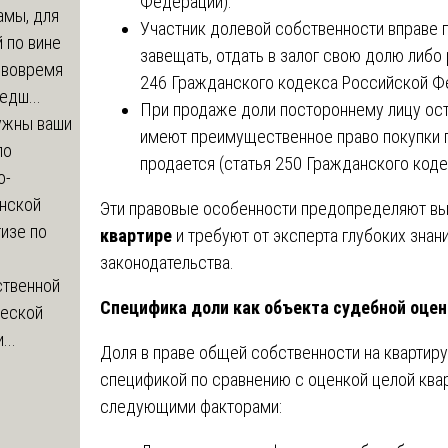
Федерации).
амы, для
Участник долевой собственности вправе 
 по вине
завещать, отдать в залог свою долю либо
 вовремя
246 Гражданского кодекса Российской Ф
едш...
При продаже доли постороннему лицу ост
ужны ваши
имеют преимущественное право покупки п
по
продается (статья 250 Гражданского код
о-
нской
Эти правовые особенности предопределяют в
изе по
квартире
и требуют от эксперта глубоких знан
законодательства.
ственной
Специфика доли как объекта судебной оцен
ческой
...
Доля в праве общей собственности на квартир
спецификой по сравнению с оценкой целой ква
следующими факторами: