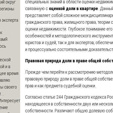
специальных знаний в области оценки недвижим
ий округ
связанную с
оценкой доли в квартире
. Данны
регионы
представляет собой сложное междисциплинарн
 эксперта
гражданского права, жилищного права, теории 
оценки недвижимости. Глубокое понимание его
 к
особенностей и методологического инструмен
там
Я
юристов и судей, так и для экспертов, обесп
юсь
и процессуально состоятельными доказательст
й
еской
Правовая природа доли в праве общей собс
ой и в
Прежде чем перейти к рассмотрению методоло
щее время
правовую природу доли в праве общей собстве
авляю
прав и как предмета судебной оценки.
сы своего
...
Согласно статье 244 Гражданского кодекса Ро
Интересует
находящееся в собственности двух или несколь
ение
собственности. Различают общую долевую соб