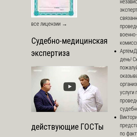
незави
эксперт
связанн
все лицензии →
провед
военно
Судебно-медицинская
комисси
Артём
Д
экспертиза
день! С
пожалуй
оказыва
органи
услуги 
провед
судебно
Виктор
предст
действующие ГОСТы
по факт