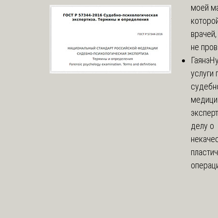
моей м
которой
врачей,
не пров
Гаянэ
Н
услуги 
судебн
медици
эксперт
делу о
некаче
пласти
операци