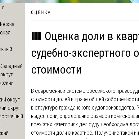
 с
О Ц Е Н К А
Москва
ская
🟧 Оценка доли в квар
ь
льный
судебно-экспертного 
-Западный
стоимости
округ
жский
В современной системе российского правосуд
стоимости долей в праве общей собственности
ий округ
в структуре гражданского судопроизводства. 
кий округ
выдел доли, определение размера компенсации
восточный
всех этих категориях дел суду необходима до
-
стоимости доли в квартире. Получение такой 
ский