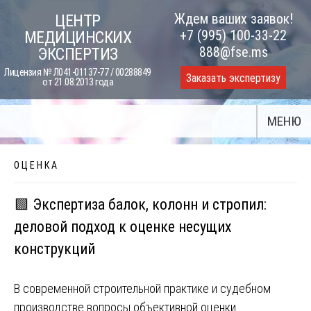
Skip
Ждем ваших заявок!
ЦЕНТР
to
+7 (995) 100-33-22
МЕДИЦИНСКИХ
content
888@fse.ms
ЭКСПЕРТИЗ
Лицензия № Л041-01137-77 / 00288849
Заказать экспертизу
от 21.08.2013 года
МЕНЮ
О Ц Е Н К А
🟩 Экспертиза балок, колонн и стропил:
деловой подход к оценке несущих
конструкций
В современной строительной практике и судебном
производстве вопросы объективной оценки