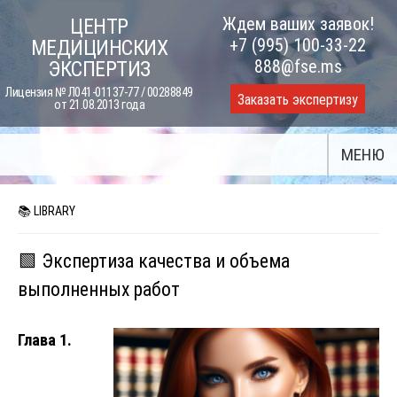
Skip
Ждем ваших заявок!
ЦЕНТР
to
+7 (995) 100-33-22
МЕДИЦИНСКИХ
content
888@fse.ms
ЭКСПЕРТИЗ
Лицензия № Л041-01137-77 / 00288849
Заказать экспертизу
от 21.08.2013 года
МЕНЮ
📚 LIBRARY
🟩 Экспертиза качества и объема
выполненных работ
Глава 1.