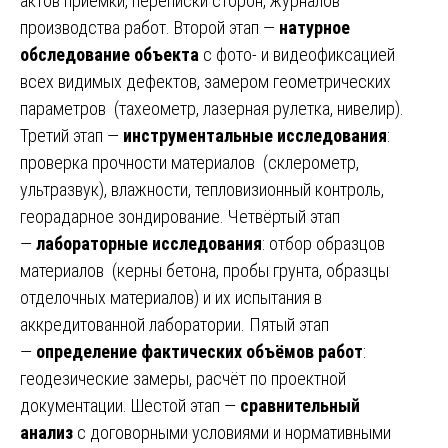
актов приёмки, переписки сторон, журналов
производства работ. Второй этап —
натурное
обследование объекта
с фото- и видеофиксацией
всех видимых дефектов, замером геометрических
параметров (тахеометр, лазерная рулетка, нивелир).
Третий этап —
инструментальные исследования
:
проверка прочности материалов (склерометр,
ультразвук), влажности, тепловизионный контроль,
георадарное зондирование. Четвёртый этап
—
лабораторные исследования
: отбор образцов
материалов (керны бетона, пробы грунта, образцы
отделочных материалов) и их испытания в
аккредитованной лаборатории. Пятый этап
—
определение фактических объёмов работ
:
геодезические замеры, расчёт по проектной
документации. Шестой этап —
сравнительный
анализ
с договорными условиями и нормативными