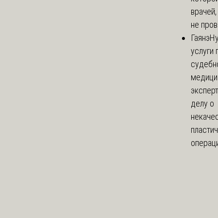
врачей,
не пров
Гаянэ
Н
услуги 
судебн
медици
эксперт
делу о
некаче
пласти
операци