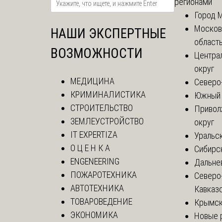
регионами
Город 
Москов
НАШИ ЭКСПЕРТНЫЕ
област
ВОЗМОЖНОСТИ
Центра
округ
МЕДИЦИНА
Северо
КРИМИНАЛИСТИКА
Южный 
СТРОИТЕЛЬСТВО
Привол
ЗЕМЛЕУСТРОЙСТВО
округ
IT EXPERTIZA
Уральск
О Ц Е Н К А
Сибирс
ENGENEERING
Дальне
ПОЖАРОТЕХНИКА
Северо
АВТОТЕХНИКА
Кавказ
ТОВАРОВЕДЕНИЕ
Крымск
ЭКОНОМИКА
Новые 