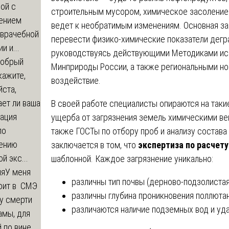
ой с
строительным мусором, химическое засоление
ением
ведет к необратимым изменениям. Основная зад
-врачебной
перевести физико-химические показатели дегр
и и...
руководствуясь действующими Методиками ис
обрый
Минприроды России, а также региональными но
кажите,
воздействие.
ста,
ет ли ваша
В своей работе специалисты опираются на так
зация
ущерба от загрязнения земель химическими ве
по
также ГОСТы по отбору проб и анализу состава 
ению
заключается в том, что
экспертиза по расчет
й экс...
шаблонной. Каждое загрязнение уникально:
ия
У меня
различны тип почвы (дерново-подзолистая,
оит в СМЭ
различны глубина проникновения поллютан
у смерти
различаются наличие подземных вод и уд
амы, для
 по вине