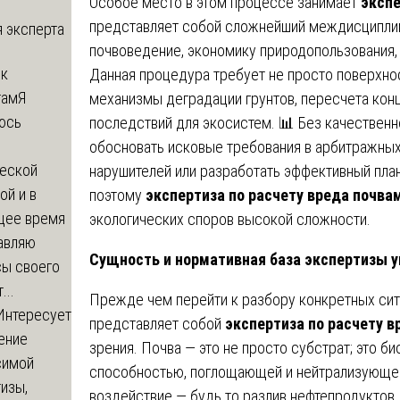
Особое место в этом процессе занимает
экспе
представляет собой сложнейший междисципли
 эксперта
почвоведение, экономику природопользования,
 к
Данная процедура требует не просто поверхнос
там
Я
механизмы деградации грунтов, пересчета кон
юсь
последствий для экосистем. 📊 Без качествен
й
обосновать исковые требования в арбитражных 
еской
нарушителей или разработать эффективный пла
ой и в
поэтому
экспертиза по расчету вреда почва
щее время
экологических споров высокой сложности.
авляю
Сущность и нормативная база экспертизы 
сы своего
...
Прежде чем перейти к разбору конкретных сит
Интересует
представляет собой
экспертиза по расчету в
ение
зрения. Почва — это не просто субстрат; это 
симой
способностью, поглощающей и нейтрализующей
изы,
воздействие — будь то разлив нефтепродуктов,