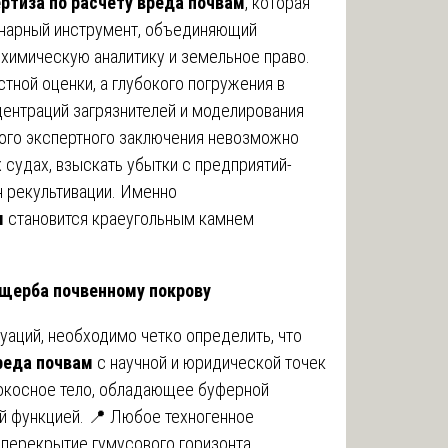
ртиза по расчету вреда почвам
, которая
нарный инструмент, объединяющий
 химическую аналитику и земельное право.
тной оценки, а глубокого погружения в
центраций загрязнителей и моделирования
ного экспертного заключения невозможно
судах, взыскать убытки с предприятий-
н рекультивации. Именно
м
становится краеугольным камнем
ущерба почвенному покрову
уаций, необходимо четко определить, что
реда почвам
с научной и юридической точек
биокосное тело, обладающее буферной
 функцией. 📍 Любое техногенное
 перекрытие гумусового горизонта