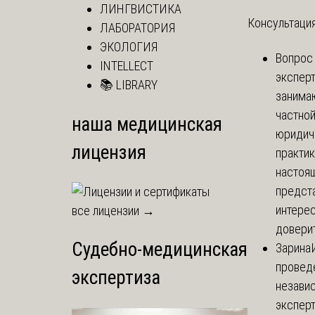
ЛИНГВИСТИКА
Консультация
ЛАБОРАТОРИЯ
ЭКОЛОГИЯ
Вопрос
INTELLECT
экспер
📚 LIBRARY
занима
частно
наша медицинская
юридич
лицензия
практик
настоя
предст
интере
все лицензии →
доверит
Судебно-медицинская
Зарина
провед
экспертиза
незави
эксперт