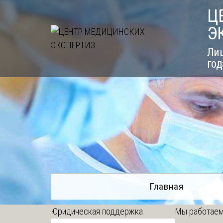
Skip
Ц
to
Э
content
Лиц
год
Главная
Юридическая поддержка
Мы работаем