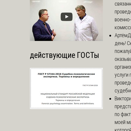
связанн
провед
военно
комисси
Артём
Д
день! С
пожалуй
действующие ГОСТы
оказыва
органи
услуги 
провед
судебно
Виктор
предст
по факт
моей м
которой