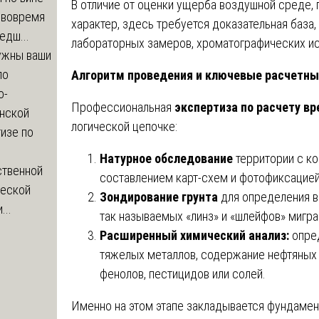
В отличие от оценки ущерба воздушной среде, 
 вовремя
характер, здесь требуется доказательная база
едш...
лабораторных замеров, хроматографических ис
ужны ваши
по
Алгоритм проведения и ключевые расчетны
о-
Профессиональная
экспертиза по расчету в
нской
логической цепочке:
изе по
Натурное обследование
территории с ко
ственной
составлением карт-схем и фотофиксацией
ческой
Зондирование грунта
для определения 
...
так называемых «линз» и «шлейфов» мигра
Расширенный химический анализ:
опре
тяжелых металлов, содержание нефтяных 
фенолов, пестицидов или солей.
Именно на этом этапе закладывается фундамент