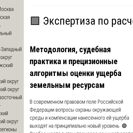
Москва
ская
🟩 Экспертиза по рас
ь
льный
Методология, судебная
-Западный
округ
практика и прецизионные
жский
алгоритмы оценки ущерба
ий округ
земельным ресурсам
кий округ
восточный
В современном правовом поле Российской
-
Федерации вопросы охраны окружающей
ский
среды и компенсации нанесённого ей ущерба
ий округ
выходят на принципиально новый уровень. 🟢
регионы