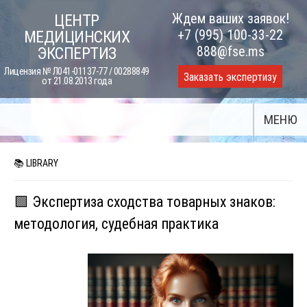
Skip
Ждем ваших заявок!
ЦЕНТР
to
+7 (995) 100-33-22
МЕДИЦИНСКИХ
content
888@fse.ms
ЭКСПЕРТИЗ
Лицензия № Л041-01137-77 / 00288849
Заказать экспертизу
от 21.08.2013 года
МЕНЮ
📚 LIBRARY
🟩 Экспертиза сходства товарных знаков:
методология, судебная практика