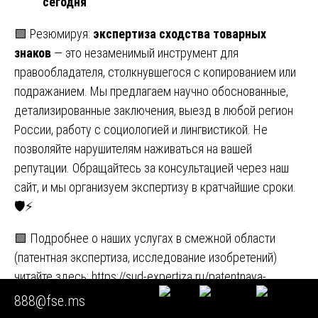
сегодня
🟩 Резюмируя:
экспертиза сходства товарных
знаков
— это незаменимый инструмент для
правообладателя, столкнувшегося с копированием или
подражанием. Мы предлагаем научно обоснованные,
детализированные заключения, выезд в любой регион
России, работу с социологией и лингвистикой. Не
позволяйте нарушителям наживаться на вашей
репутации. Обращайтесь за консультацией через наш
сайт, и мы организуем экспертизу в кратчайшие сроки.
🛡️⚡
🟩 Подробнее о наших услугах в смежной области
(патентная экспертиза, исследование изобретений)
читайте здесь:
https://sud-expertiza.ru/patentnaya-
ekspertiza/
888@fse.ms