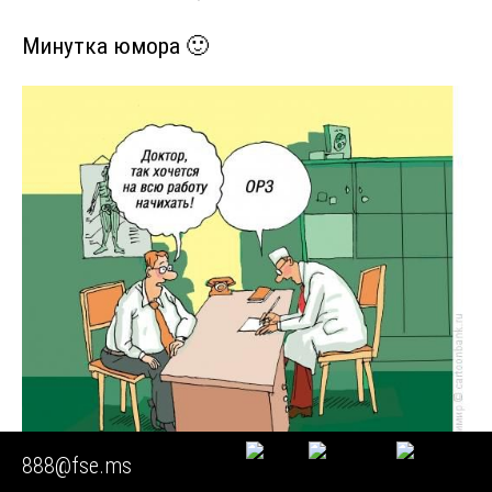
Минутка юмора 🙂
888@fse.ms