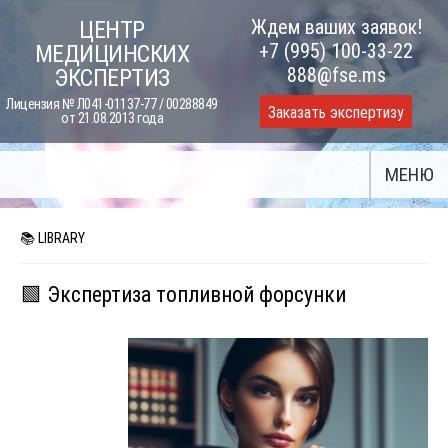
Skip
Ждем ваших заявок!
ЦЕНТР
to
+7 (995) 100-33-22
МЕДИЦИНСКИХ
content
888@fse.ms
ЭКСПЕРТИЗ
Лицензия № Л041-01137-77 / 00288849
Заказать экспертизу
от 21.08.2013 года
МЕНЮ
📚 LIBRARY
🟩 Экспертиза топливной форсунки