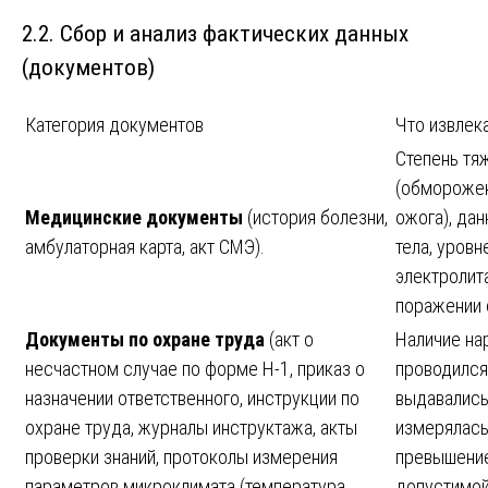
2.2. Сбор и анализ фактических данных
(документов)
Категория документов
Что извлек
Степень тя
(обморожен
Медицинские документы
(история болезни,
ожога), да
амбулаторная карта, акт СМЭ).
тела, уровн
электролита
поражении 
Документы по охране труда
(акт о
Наличие на
несчастном случае по форме Н-1, приказ о
проводился
назначении ответственного, инструкции по
выдавались
охране труда, журналы инструктажа, акты
измерялась
проверки знаний, протоколы измерения
превышени
параметров микроклимата (температура,
допустимой