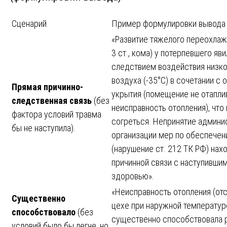
Сценарий
Пример формулировки вывода 
«Развитие тяжелого переохлаж
3 ст., кома) у потерпевшего я
следствием воздействия низк
воздуха (-35°C) в сочетании с 
Прямая причинно-
укрытия (помещение не отапли
следственная связь
(без
неисправность отопления), что
фактора условий травма
согреться. Непринятие админи
бы не наступила).
организации мер по обеспечен
(нарушение ст. 212 ТК РФ) нах
причинной связи с наступивши
здоровью».
«Неисправность отопления (отс
Существенно
цехе при наружной температуре
способствовало
(без
существенно способствовала 
условий было бы легче, но