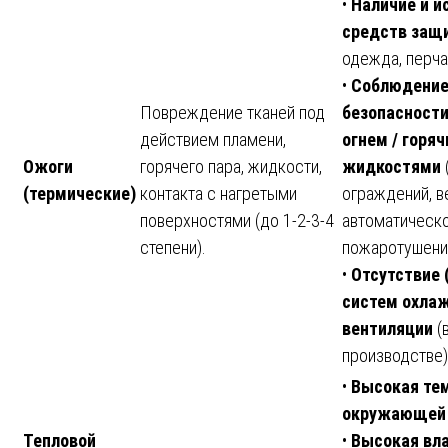
•
Наличие и и
средств защ
одежда, перчат
•
Соблюдение
Повреждение тканей под
безопасности
действием пламени,
огнем / горя
Ожоги
горячего пара, жидкости,
жидкостями
(термические)
контакта с нагретыми
ограждений, в
поверхностями (до 1-2-3-4
автоматическ
степени).
пожаротушени
•
Отсутствие 
систем охлаж
вентиляции
(в
производстве)
•
Высокая те
окружающей
Тепловой
•
Высокая вл