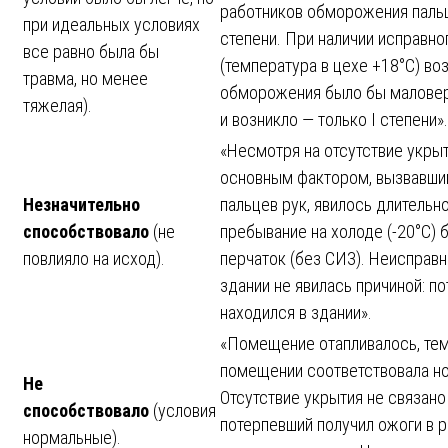
работников обморожения пальце
при идеальных условиях
степени. При наличии исправно
все равно была бы
(температура в цехе +18°C) во
травма, но менее
обморожения было бы маловер
тяжелая).
и возникло — только I степени».
«Несмотря на отсутствие укрыт
основным фактором, вызвавш
Незначительно
пальцев рук, явилось длительно
способствовало
(не
пребывание на холоде (-20°C) 
повлияло на исход).
перчаток (без СИЗ). Неисправн
здании не явилась причиной: п
находился в здании».
«Помещение отапливалось, тем
помещении соответствовала н
Не
Отсутствие укрытия не связано 
способствовало
(условия
потерпевший получил ожоги в р
нормальные).