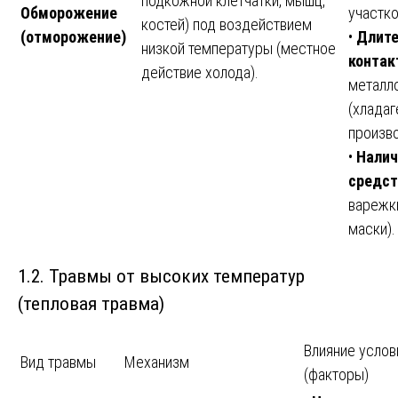
подкожной клетчатки, мышц,
Обморожение
участко
костей) под воздействием
(отморожение)
•
Длите
низкой температуры (местное
контак
действие холода).
металл
(хладаг
произв
•
Налич
средст
варежки
маски).
1.2. Травмы от высоких температур
(тепловая травма)
Влияние услов
Вид травмы
Механизм
(факторы)