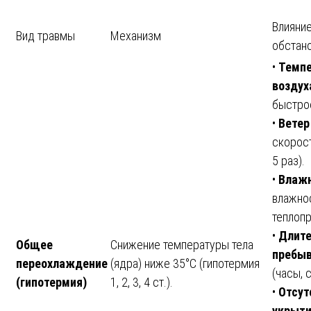
Влияние
Вид травмы
Механизм
обстано
•
Темпе
воздух
быстрое
•
Ветер
скорост
5 раз).
•
Влаж
влажно
теплопр
•
Длите
Общее
Снижение температуры тела
пребы
переохлаждение
(ядра) ниже 35°C (гипотермия
(часы, с
(гипотермия)
1, 2, 3, 4 ст.).
•
Отсут
укрыт