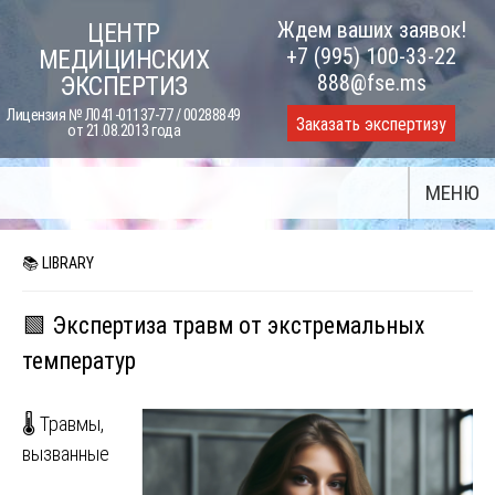
Skip
Ждем ваших заявок!
ЦЕНТР
to
+7 (995) 100-33-22
МЕДИЦИНСКИХ
content
888@fse.ms
ЭКСПЕРТИЗ
Лицензия № Л041-01137-77 / 00288849
Заказать экспертизу
от 21.08.2013 года
МЕНЮ
📚 LIBRARY
🟩 Экспертиза травм от экстремальных
температур
🌡️ Травмы,
вызванные