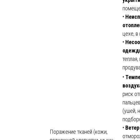
помещен
•
Неисп
отопле
цехе, в
•
Несоо
одежд
теплая,
продува
•
Темпе
воздух
риск о
пальцев
(ушей, 
подборо
•
Ветер
Поражение тканей (кожи,
отморо