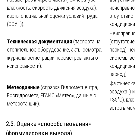
влажность, скорость движения воздуха),
неисправно
карты специальной оценки условий труда
отсутствие 
(СОУТ)).
кондициони
Неисправно
Техническая документация
(паспорта на
(отсутствие
отопительное оборудование, акты осмотра,
период), н
журналы регистрации параметров, акты о
системы ве
неисправности).
кондициони
период).
Фактическа
Метеоданные
(справка Гидрометцентра,
воздуха (н
Росгидромета, ЕГАИС «Метео», данные с
+35°C), вла
метеостанции).
ветра в мо
2.3. Оценка «способствования»
(формулировки вывода)