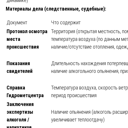
динамике)
Материалы дела (следственные, судебные):
Документ
Что содержит
Протокол осмотра
Территория (открытая местность, по
места
температура воздуха (по данным мет
происшествия
наличие/отсутствие отопления, оде
Показания
Длительность нахождения потерпевш
свидетелей
наличие алкогольного опьянения, п
Справка
Температура воздуха, скорость ветр
Гидрометцентра
период происшествия
Заключения
экспертизы
Наличие опьянения (алкоголь расшир
алкоголя /
увеличивает теплоотдачу)
наркотиков