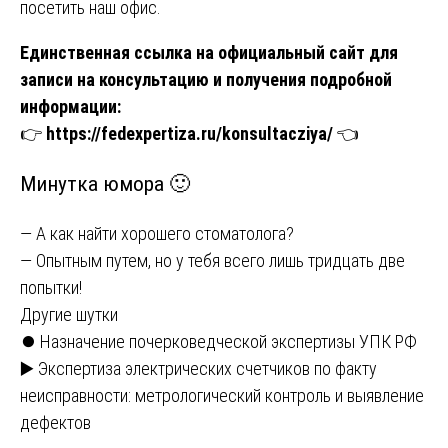
посетить наш офис.
Единственная ссылка на официальный сайт для
записи на консультацию и получения подробной
информации:
👉
https://fedexpertiza.ru/konsultacziya/
👈
Минутка юмора 🙂
— А как найти хорошего стоматолога?
— Опытным путем, но у тебя всего лишь тридцать две
попытки!
Другие шутки
Навигация
⏺️ Назначение почерковедческой экспертизы УПК РФ
▶️ Экспертиза электрических счетчиков по факту
по
неисправности: метрологический контроль и выявление
записям
дефектов