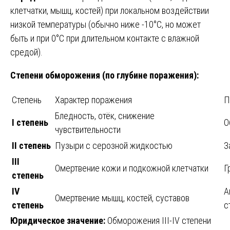
клетчатки, мышц, костей) при локальном воздействии
низкой температуры (обычно ниже -10°C, но может
быть и при 0°C при длительном контакте с влажной
средой).
Степени обморожения (по глубине поражения):
Степень
Характер поражения
П
Бледность, отёк, снижение
I степень
О
чувствительности
II степень
Пузыри с серозной жидкостью
З
III
Омертвение кожи и подкожной клетчатки
Г
степень
IV
А
Омертвение мышц, костей, суставов
степень
с
Юридическое значение:
Обморожения III-IV степени