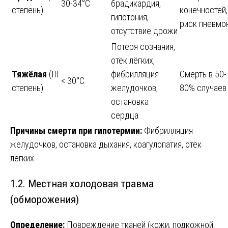
30-34°C
брадикардия,
степень)
конечностей,
гипотония,
риск пневмо
отсутствие дрожи
Потеря сознания,
отёк лёгких,
Тяжёлая
(III
фибрилляция
Смерть в 50-
< 30°C
степень)
желудочков,
80% случаев
остановка
сердца
Причины смерти при гипотермии:
Фибрилляция
желудочков, остановка дыхания, коагулопатия, отёк
лёгких.
1.2. Местная холодовая травма
(обморожения)
Определение:
Повреждение тканей (кожи, подкожной