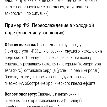
администрации села, не обеспечившей освещение, но
частичное взыскание с заведения, отпустившего
алкоголь? — по ситуации).
Пример №2. Переохлаждение в холодной
воде (спасение утопающих)
Обстоятельства:
Спасатель прыгнул в воду
(температура +4°C) для спасения тонущего, находился в
воде около 15 минут. После извлечения из воды у
спасателя развилась тяжёлая гипотермия (температура
тела 32°C), остановка сердца (успешно реанимирован).
Впоследствии диагностирована двухсторонняя
пневмония, обострение хронического пиелонефрита.
Вопрос эксперту:
Связаны ли пневмония и
пиелонефрит с кратковременным (15 минут)
пребыванием в холодной воде?