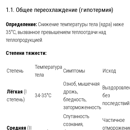
1.1. Общее переохлаждение (гипотермия)
Определение:
Снижение температуры тела (ядра) ниже
35°C, вызванное превышением теплоотдачи над
теплопродукцией.
Степени тяжести:
Температура
Степень
Симптомы
Исход
тела
Озноб, мышечная
Выздоровле
Лёгкая
(I
дрожь,
34-35°C
без
степень)
бледность,
последствий
заторможенность
Спутанность
Частичное
сознания,
Средняя
(II
отморожени