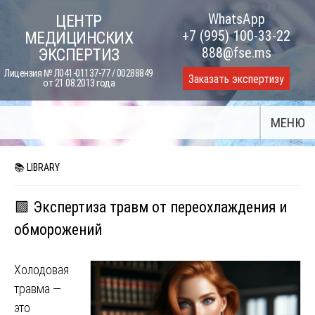
Skip
WhatsApp
ЦЕНТР
to
+7 (995) 100-33-22
МЕДИЦИНСКИХ
content
888@fse.ms
ЭКСПЕРТИЗ
Лицензия № Л041-01137-77 / 00288849
Заказать экспертизу
от 21.08.2013 года
МЕНЮ
📚 LIBRARY
🟩 Экспертиза травм от переохлаждения и
обморожений
Холодовая
травма —
это