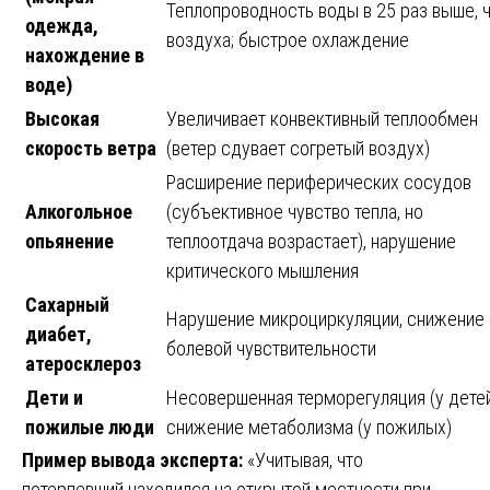
Теплопроводность воды в 25 раз выше, 
одежда,
воздуха; быстрое охлаждение
нахождение в
воде)
Высокая
Увеличивает конвективный теплообмен
скорость ветра
(ветер сдувает согретый воздух)
Расширение периферических сосудов
Алкогольное
(субъективное чувство тепла, но
опьянение
теплоотдача возрастает), нарушение
критического мышления
Сахарный
Нарушение микроциркуляции, снижение
диабет,
болевой чувствительности
атеросклероз
Дети и
Несовершенная терморегуляция (у детей
пожилые люди
снижение метаболизма (у пожилых)
Пример вывода эксперта:
«Учитывая, что
потерпевший находился на открытой местности при