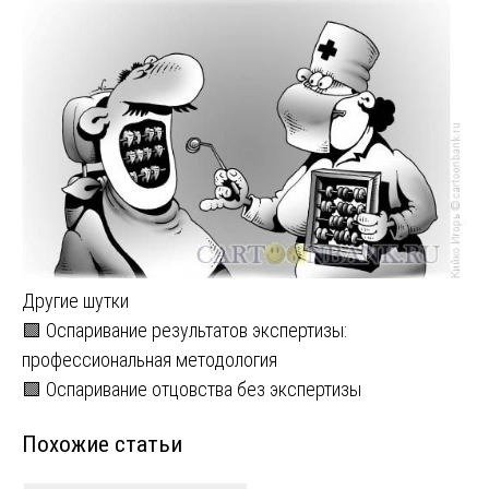
Другие шутки
Навигация
🟩 Оспаривание результатов экспертизы:
профессиональная методология
по
🟩 Оспаривание отцовства без экспертизы
записям
Похожие статьи