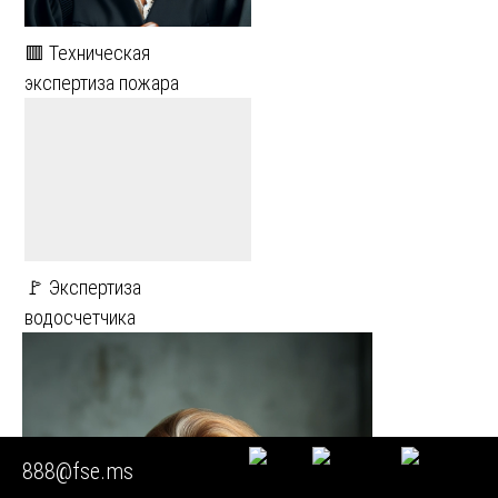
🟥 Техническая
экспертиза пожара
🚩 Экспертиза
водосчетчика
888@fse.ms