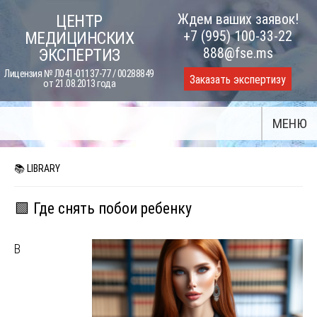
Skip
Ждем ваших заявок!
ЦЕНТР
to
+7 (995) 100-33-22
МЕДИЦИНСКИХ
content
888@fse.ms
ЭКСПЕРТИЗ
Лицензия № Л041-01137-77 / 00288849
Заказать экспертизу
от 21.08.2013 года
МЕНЮ
📚 LIBRARY
🟩 Где снять побои ребенку
В