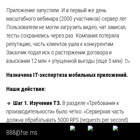
Приложение запустили. И в первый же день
масштабного вебинара (2000 участников) сервер лёг.
Пользователи не могли загрузить видео, чат зависал,
тесты сохранялись через раз. Компания потеряла
репутацию, часть клиентов ушла к конкурентам.
Заказчик подал иск о расторжении договора и
взыскании 12 млн + упущенной выгоды (ещё 5 млн). 📉
Назначена IT-экспертиза мобильных приложений.
Наши действия:
🔹
Шаг 1. Изучение ТЗ.
В разделе «Требования к
производительности» было чётко: «Серверная часть
должна обрабатывать 5000 RPS (requests per second)
для API-методов авторизации, просмотра видео,
888@fse.ms
отправки тестов. Время ответа на 95% запросов не