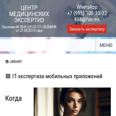
Skip
WhatsApp
ЦЕНТР
to
+7 (995) 100-33-22
МЕДИЦИНСКИХ
content
888@fse.ms
ЭКСПЕРТИЗ
Лицензия № Л041-01137-77 / 00288849
Заказать экспертизу
от 21.08.2013 года
МЕНЮ
📚 LIBRARY
🟩 IT-экспертиза мобильных приложений
Когда