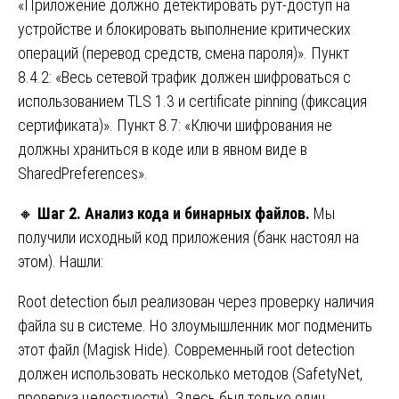
«Приложение должно детектировать рут-доступ на
устройстве и блокировать выполнение критических
операций (перевод средств, смена пароля)». Пункт
8.4.2: «Весь сетевой трафик должен шифроваться с
использованием TLS 1.3 и certificate pinning (фиксация
сертификата)». Пункт 8.7: «Ключи шифрования не
должны храниться в коде или в явном виде в
SharedPreferences».
🔸
Шаг 2. Анализ кода и бинарных файлов.
Мы
получили исходный код приложения (банк настоял на
этом). Нашли:
Root detection был реализован через проверку наличия
файла su в системе. Но злоумышленник мог подменить
этот файл (Magisk Hide). Современный root detection
должен использовать несколько методов (SafetyNet,
проверка целостности). Здесь был только один