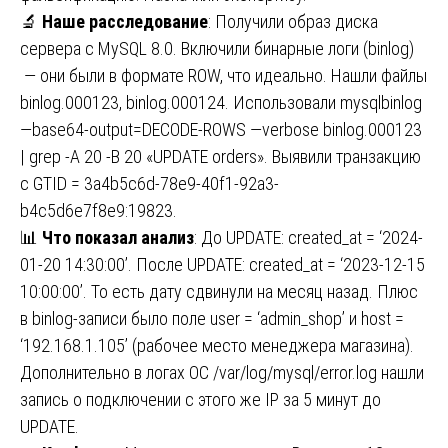
🔬
Наше расследование
: Получили образ диска
сервера с MySQL 8.0. Включили бинарные логи (binlog)
— они были в формате ROW, что идеально. Нашли файлы
binlog.000123, binlog.000124. Использовали mysqlbinlog
—base64-output=DECODE-ROWS —verbose binlog.000123
| grep -A 20 -B 20 «UPDATE orders». Выявили транзакцию
с GTID = 3a4b5c6d-78e9-40f1-92a3-
b4c5d6e7f8e9:19823.
📊
Что показал анализ
: До UPDATE: created_at = ‘2024-
01-20 14:30:00’. После UPDATE: created_at = ‘2023-12-15
10:00:00’. То есть дату сдвинули на месяц назад. Плюс
в binlog-записи было поле user = ‘admin_shop’ и host =
‘192.168.1.105’ (рабочее место менеджера магазина).
Дополнительно в логах ОС /var/log/mysql/error.log нашли
запись о подключении с этого же IP за 5 минут до
UPDATE.