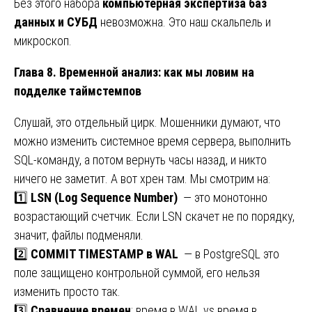
Без этого набора
компьютерная экспертиза баз
данных и СУБД
невозможна. Это наш скальпель и
микроскоп.
Глава 8. Временной анализ: как мы ловим на
подделке таймстемпов
Слушай, это отдельный цирк. Мошенники думают, что
можно изменить системное время сервера, выполнить
SQL-команду, а потом вернуть часы назад, и никто
ничего не заметит. А вот хрен там. Мы смотрим на:
1️⃣
LSN (Log Sequence Number)
— это монотонно
возрастающий счетчик. Если LSN скачет не по порядку,
значит, файлы подменяли.
2️⃣
COMMIT TIMESTAMP в WAL
— в PostgreSQL это
поле защищено контрольной суммой, его нельзя
изменить просто так.
3️⃣
Сравнение времен
: время в WAL vs время в