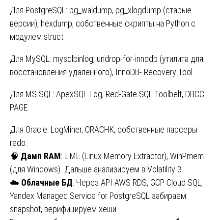
Для PostgreSQL: pg_waldump, pg_xlogdump (старые
версии), hexdump, собственные скрипты на Python с
модулем struct.
Для MySQL: mysqlbinlog, undrop-for-innodb (утилита для
восстановления удаленного), InnoDB- Recovery Tool.
Для MS SQL: ApexSQL Log, Red-Gate SQL Toolbelt, DBCC
PAGE.
Для Oracle: LogMiner, ORACHK, собственные парсеры
redo.
🧠
Дамп
RAM
: LiME (Linux Memory Extractor), WinPmem
(для Windows). Дальше анализируем в Volatility 3.
☁️
Облачные
БД
: Через API AWS RDS, GCP Cloud SQL,
Yandex Managed Service for PostgreSQL забираем
snapshot, верифицируем хеши.