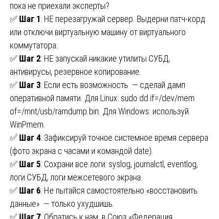
пока не приехали эксперты?
✅
Шаг 1
: НЕ перезагружай сервер. Выдерни патч-корд
или отключи виртуальную машину от виртуального
коммутатора.
✅
Шаг 2
: НЕ запускай никакие утилиты СУБД,
антивирусы, резервное копирование.
✅
Шаг 3
: Если есть возможность — сделай дамп
оперативной памяти. Для Linux: sudo dd if=/dev/mem
of=/mnt/usb/ramdump.bin. Для Windows: используй
WinPmem.
✅
Шаг 4
: Зафиксируй точное системное время сервера
(фото экрана с часами и командой date).
✅
Шаг 5
: Сохрани все логи: syslog, journalctl, eventlog,
логи СУБД, логи межсетевого экрана.
✅
Шаг 6
: Не пытайся самостоятельно «восстановить
данные» — только ухудшишь.
✅
Шаг 7
: Обратись к нам, в Союз «Федерация