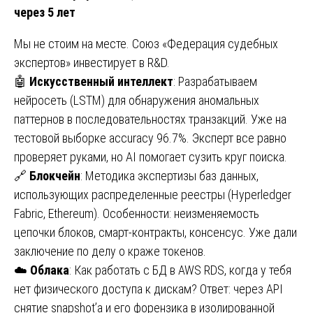
через 5 лет
Мы не стоим на месте. Союз «Федерация судебных
экспертов» инвестирует в R&D.
🤖
Искусственный интеллект
: Разрабатываем
нейросеть (LSTM) для обнаружения аномальных
паттернов в последовательностях транзакций. Уже на
тестовой выборке accuracy 96.7%. Эксперт все равно
проверяет руками, но AI помогает сузить круг поиска.
🔗
Блокчейн
: Методика экспертизы баз данных,
использующих распределенные реестры (Hyperledger
Fabric, Ethereum). Особенности: неизменяемость
цепочки блоков, смарт-контракты, консенсус. Уже дали
заключение по делу о краже токенов.
☁️
Облака
: Как работать с БД в AWS RDS, когда у тебя
нет физического доступа к дискам? Ответ: через API
снятие snapshot’а и его форензика в изолированной