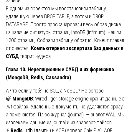
записи.
В одном из проектов мы восстановили таблицу,
удаленную через DROP TABLE, а потом и DROP
DATABASE. Просто просканировали весь образ диска
на наличие сигнатуры страниц InnoDB (infimum). Нашли
1200 страниц. Собрали таблицу обратно. Клиент плакал
от счастья.
Компьютерная экспертиза баз данных и
СУБД
творит чудеса.
Глава 10. Нереляционные СУБД и их форензика
(MongoDB, Redis, Cassandra)
А что если у тебя не SQL, а NoSQL? Не вопрос.
🍃
MongoDB
: WiredTiger storage engine хранит данные в
.wt файлах. Удаленные документы не удаляются сразу,
а помечаются. Плюс журнал (journal) — аналог WAL. Мы
извлекаем данные из journal и из snapshot-файлов.
⚡
Redis
: .rdb (дампы) и AOF (Append Only File). AOF