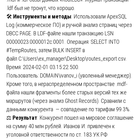
.ldf был не тронут, что хорошо.
🛠️
Инструменты и методы
: Использовали ApexSQL
Log (коммерческое ПО) и ручной анализ страниц через
DBCC PAGE. В LDF-файле нашли транзакцию LSN
00000023:0000012c:0001. Операция: SELECT INTO
#TempRoutes, затем BULK INSERT в
файл C:\Users\ex_manager\Desktop\routes_export.csv.
Время: 2024-02-01 03:15:22.500.
Пользователь: DOMAIN\ivanov_i (уволенный менеджер).
Кроме того, в нераспределенном пространстве .mdf-
файла нашли фрагменты более старых версий тех же
маршрутов (через анализ Ghost Records). Сравнили с
данными конкурента — совпадение по тарифам 99.3%.
⚖️
Результат
: Конкурент пошел на мировое соглашение
на сумму 40 млн рублей. Иванов И. привлечен к
уголовной ответственности по ст. 183 УК РФ