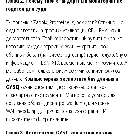
Глава 2. Почему твой стандартный мониторинг не
годится для суда
Ты привык к Zabbix, Prometheus, pgAdmin? Отлично. Но
судье плевать на графики утилизации CPU. Ему нужны
доказательства. Твой корпоративный аудит не хранит
историю каждой строки. А WAL — хранит. Твой
обычный бекап (например, pg_dump) теряет служебную
информацию — LSN, XID, временные метки коммитов. А
мы работаем только с физическими копиями файлов
данных.
Компьютерная экспертиза баз данных и
СУБД
начинается там, где заканчиваются твои
стандартные инструменты. Мы используем dd для
создания образа диска, pg_waldump для чтения
WAL, hexdump для ручного анализа страниц. И
никаких mysqldump, извините.
Глава 3. Архитектура СУБД как источник улик