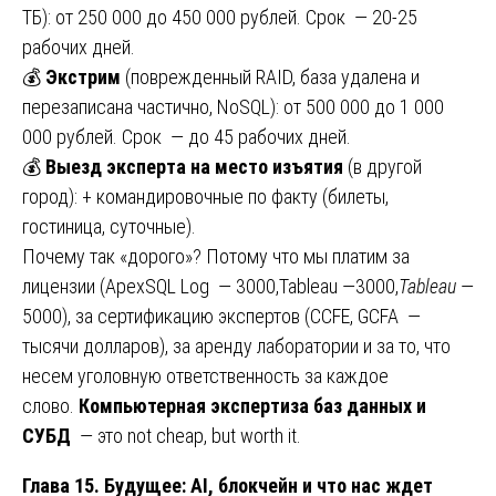
ТБ): от 250 000 до 450 000 рублей. Срок — 20-25
рабочих дней.
💰
Экстрим
(поврежденный RAID, база удалена и
перезаписана частично, NoSQL): от 500 000 до 1 000
000 рублей. Срок — до 45 рабочих дней.
💰
Выезд эксперта на место изъятия
(в другой
город): + командировочные по факту (билеты,
гостиница, суточные).
Почему так «дорого»? Потому что мы платим за
лицензии (ApexSQL Log — 3000,Tableau —3000,
Tableau
—
5000), за сертификацию экспертов (CCFE, GCFA —
тысячи долларов), за аренду лаборатории и за то, что
несем уголовную ответственность за каждое
слово.
Компьютерная экспертиза баз данных и
СУБД
— это not cheap, but worth it.
Глава 15. Будущее: AI, блокчейн и что нас ждет