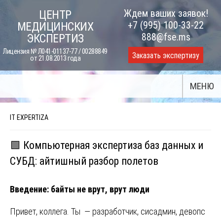
Skip
Ждем ваших заявок!
ЦЕНТР
to
+7 (995) 100-33-22
МЕДИЦИНСКИХ
content
888@fse.ms
ЭКСПЕРТИЗ
Лицензия № Л041-01137-77 / 00288849
Заказать экспертизу
от 21.08.2013 года
МЕНЮ
IT EXPERTIZA
🟩 Компьютерная экспертиза баз данных и
СУБД: айтишный разбор полетов
Введение: байты не врут, врут люди
Привет, коллега. Ты — разработчик, сисадмин, девопс