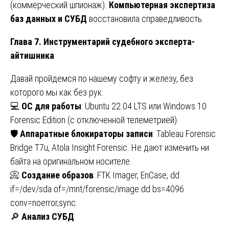
(коммерческий шпионаж).
Компьютерная экспертиза
баз данных и СУБД
восстановила справедливость.
Глава 7. Инструментарий судебного эксперта-
айтишника
Давай пройдемся по нашему софту и железу, без
которого мы как без рук.
💻
ОС для работы
: Ubuntu 22.04 LTS или Windows 10
Forensic Edition (с отключенной телеметрией).
🛡️
Аппаратные блокираторы записи
: Tableau Forensic
Bridge T7u, Atola Insight Forensic. Не дают изменить ни
байта на оригинальном носителе.
📀
Создание образов
: FTK Imager, EnCase, dd
if=/dev/sda of=/mnt/forensic/image.dd bs=4096
conv=noerror,sync.
🔎
Анализ СУБД
: