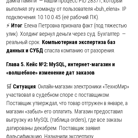
дампа памяти — нашли процесс PID 28371, который
выполнял эту команду от пользователя «buh_elena». IP
подключения: 10.10.0.45 (её рабочий ПК).
⚡
Итог
: Елена Петровна признала факт (под тяжестью
улик). Холдинг вернул деньги через суд. Бухгалтер —
реальный срок.
Компьютерная экспертиза баз
данных и СУБД
спасла компанию от разорения.
Глава 5. Кейс №2: MySQL, интернет-магазин и
«волшебное» изменение дат заказов
🛒
Ситуация
: Онлайн-магазин электроники «ТехноМир»
участвовал в судебном споре с поставщиком.
Поставщик утверждал, что товар отгружен в январе, а
магазин «забыл» его оплатить. Магазин предоставил
выгрузку из MySQL (таблица orders), где все заказы
датированы декабрем. Поставщик заявил
фальсификацию. Назначили экспертизу.