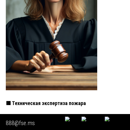
🟥 Техническая экспертиза пожара
Введение: байты не врут, врут люди Привет, коллега. Ты
888@fse.ms
— разработчик, сисадмин, девопс или просто человек,