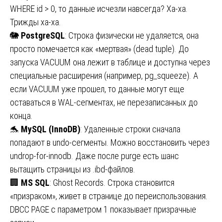
WHERE id > 0, то данные исчезли навсегда? Ха-ха.
Трижды ха-ха.
🐘
PostgreSQL
: Строка физически не удаляется, она
просто помечается как «мертвая» (dead tuple). До
запуска VACUUM она лежит в таблице и доступна через
специальные расширения (например, pg_squeeze). А
если VACUUM уже прошел, то данные могут еще
оставаться в WAL-сегментах, не перезаписанных до
конца.
🐬
MySQL (InnoDB)
: Удаленные строки сначала
попадают в undo-сегменты. Можно восстановить через
undrop-for-innodb. Даже после purge есть шанс
вытащить страницы из .ibd-файлов.
🏢
MS SQL
: Ghost Records. Строка становится
«призраком», живет в странице до переиспользования.
DBCC PAGE с параметром 1 показывает призрачные