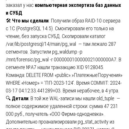
заказал у нас
компьютерная экспертиза баз данных
и СУБД
.
🛠️
Что мы сделали
: Получили образ RAID-10 сервера
с 1С (PostgreSQL 14.5). Смонтировали его только на
чтение, без запуска СУБД. Скопировали каталог
/var/lib/postgresql/14/main/pg_wal — там лежало 287
сегментов. Запустили pg_waldump -p
/mnt/forensic/pg_wal -r 0000000100000021000000A7. В
сегменте №A7 нашли транзакцию XID 9128045.
Команда: DELETE FROM «public».»ПлатежныеПоручения»
WHERE «Номер» = ‘ПП-2023-124’. Время COMMIT: 2024-
03-17 04:12:33.441289+03. Время нерабочее, в 4 утра.
🔍
Детали
: В той же WAL-записи мы нашли old_tuple —
полное содержимое удаленной строки: сумма 47 231
000 руб., получатель «ООО Фирма-однодневка».
Дополнительно проанализировали pg_stat_activity из