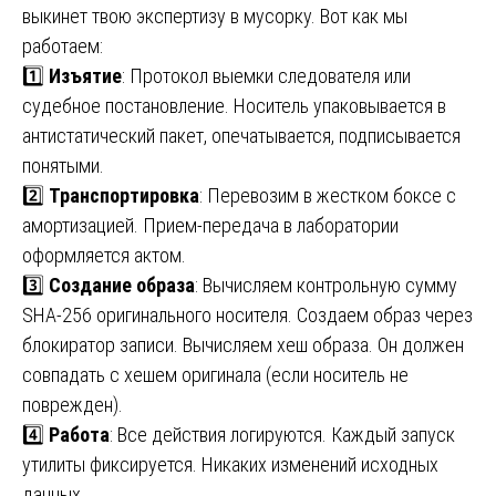
выкинет твою экспертизу в мусорку. Вот как мы
работаем:
1️⃣
Изъятие
: Протокол выемки следователя или
судебное постановление. Носитель упаковывается в
антистатический пакет, опечатывается, подписывается
понятыми.
2️⃣
Транспортировка
: Перевозим в жестком боксе с
амортизацией. Прием-передача в лаборатории
оформляется актом.
3️⃣
Создание образа
: Вычисляем контрольную сумму
SHA-256 оригинального носителя. Создаем образ через
блокиратор записи. Вычисляем хеш образа. Он должен
совпадать с хешем оригинала (если носитель не
поврежден).
4️⃣
Работа
: Все действия логируются. Каждый запуск
утилиты фиксируется. Никаких изменений исходных
данных.