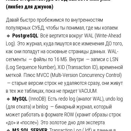
(ликбез для джунов)
Давай быстро пробежимся по внутренностям
популярных СУБД, чтобы ты понимал, где мы копаем.
🔹
PostgreSQL
: Всё вертится вокруг WAL (Write-Ahead
Log). Это журнал, куда пишутся все изменения ДО того,
как они попадут на основные страницы данных. WAL-
сегменты — файлы по 16 МБ. Внутри — записи с LSN
(Log Sequence Number), XID (Transaction ID), временной
меткой. Плюс MVCC (Multi-Version Concurrency Control)
— старые версии строк не удаляются сразу, они живут
в тех же таблицах, пока не придет VACUUM.
🔹
MySQL
(InnoDB): Есть redo log (аналог WAL), undo log
(для отката) и binlog — бинарный журнал, который
может работать в формате ROW (хранит образы строк
«до» и «после»). Это золотое дно для эксперта.
🔹
MS SQL SERVER
: Transaction Log (.ldf) и данные в