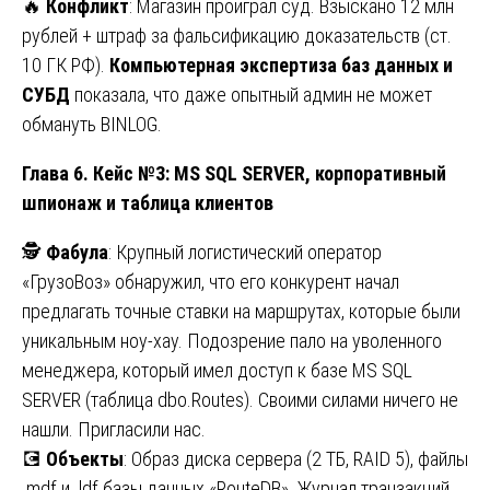
🔥
Конфликт
: Магазин проиграл суд. Взыскано 12 млн
рублей + штраф за фальсификацию доказательств (ст.
10 ГК РФ).
Компьютерная экспертиза баз данных и
СУБД
показала, что даже опытный админ не может
обмануть BINLOG.
Глава 6. Кейс №3: MS SQL SERVER, корпоративный
шпионаж и таблица клиентов
🕵️
Фабула
: Крупный логистический оператор
«ГрузоВоз» обнаружил, что его конкурент начал
предлагать точные ставки на маршрутах, которые были
уникальным ноу-хау. Подозрение пало на уволенного
менеджера, который имел доступ к базе MS SQL
SERVER (таблица dbo.Routes). Своими силами ничего не
нашли. Пригласили нас.
💽
Объекты
: Образ диска сервера (2 ТБ, RAID 5), файлы
.mdf и .ldf базы данных «RouteDB». Журнал транзакций