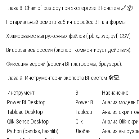
Глава 8. Chain of custody при экспертизе BI-систем 🔗📦
Нотариальный осмотр веб-интерфейса BI-платформы.
Хэширование выгруженных файлов (.pbix,.twb,.qvf, CSV).
Видеозапись сессии (эксперт комментирует действия).
Фиксация версий (версия BI-платформы, браузера).
Глава 9. Инструментарий эксперта BI-систем 🛠️💻
Инструмент
BI
Назначение
Power BI Desktop
Power BI
Анализ модели D
Tableau Desktop
Tableau
Анализ скриптов
Qlik Sense Desktop
Qlik
Анализ Qlik-скр
Python (pandas, hashlib)
Любая
Анализ выгрузок