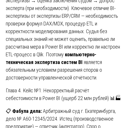
экспертизы → оценка заключения судом → допрос
эксперта (при необходимости). Ключевое отличие BI-
экспертизы от экспертизы ERP/CRM — необходимость
проверки формул DAX/MDX, процедур ETL и
корректности моделирования данных. Судья без
специальных знаний не может оценить, правильно ли
рассчитана мера в Power BI или корректно ли настроен
ETL-процесс в Qlik. Поэтому
компьютерно-
техническая экспертиза систем BI
является
обязательным условием разрешения споров о
достоверности управленческой отчётности.
Глава 4. Кейс №1: Некорректный расчёт
себестоимости в Power BI (ущерб 22 млн рублей) 📊🏭
📋
Фабула дела:
Арбитражный суд г. Екатеринбурга,
дело № А60-12345/2024. Истец (производственное
предприятие) — ответчик (интегратор). Спор о