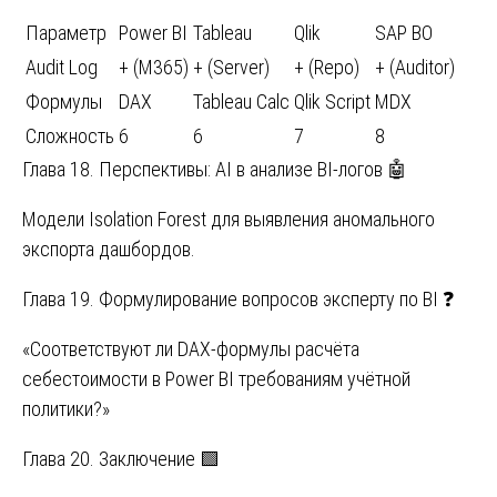
Параметр
Power BI
Tableau
Qlik
SAP BO
Audit Log
+ (M365)
+ (Server)
+ (Repo)
+ (Auditor)
Формулы
DAX
Tableau Calc
Qlik Script
MDX
Сложность
6
6
7
8
Глава 18. Перспективы: AI в анализе BI-логов 🤖
Модели Isolation Forest для выявления аномального
экспорта дашбордов.
Глава 19. Формулирование вопросов эксперту по BI ❓
«Соответствуют ли DAX-формулы расчёта
себестоимости в Power BI требованиям учётной
политики?»
Глава 20. Заключение 🟩