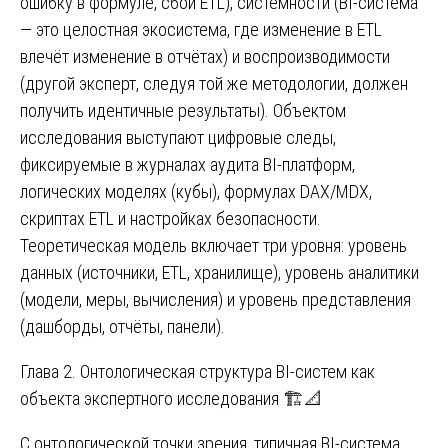
ошибку в формуле, сбой ETL), системности (BI-система
— это целостная экосистема, где изменение в ETL
влечёт изменение в отчётах) и воспроизводимости
(другой эксперт, следуя той же методологии, должен
получить идентичные результаты). Объектом
исследования выступают цифровые следы,
фиксируемые в журналах аудита BI-платформ,
логических моделях (кубы), формулах DAX/MDX,
скриптах ETL и настройках безопасности.
Теоретическая модель включает три уровня: уровень
данных (источники, ETL, хранилище), уровень аналитики
(модели, меры, вычисления) и уровень представления
(дашборды, отчёты, панели).
Глава 2. Онтологическая структура BI-систем как
объекта экспертного исследования 🏗️📐
С онтологической точки зрения, типичная BI-система