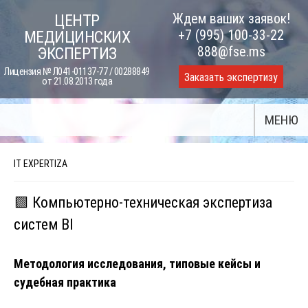
Skip
Ждем ваших заявок!
ЦЕНТР
to
+7 (995) 100-33-22
МЕДИЦИНСКИХ
content
888@fse.ms
ЭКСПЕРТИЗ
Лицензия № Л041-01137-77 / 00288849
Заказать экспертизу
от 21.08.2013 года
МЕНЮ
IT EXPERTIZA
🟩 Компьютерно-техническая экспертиза
систем BI
Методология исследования, типовые кейсы и
судебная практика