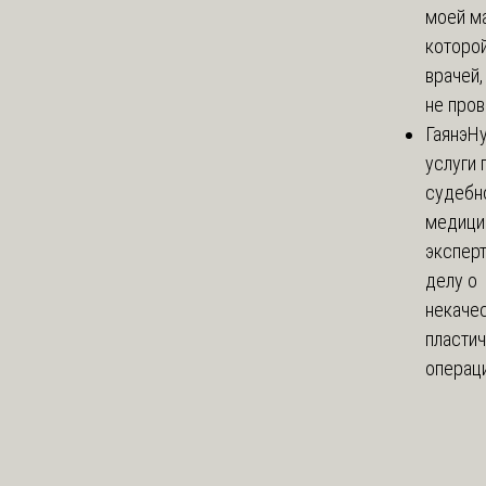
моей м
которой
врачей,
не пров
Гаянэ
Н
услуги 
судебн
медици
эксперт
делу о
некаче
пласти
операци