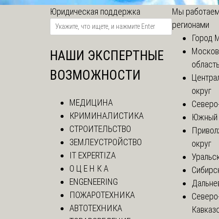
Юридическая поддержка
Мы работаем
регионами
Город 
Москов
НАШИ ЭКСПЕРТНЫЕ
област
ВОЗМОЖНОСТИ
Центра
округ
МЕДИЦИНА
Северо
КРИМИНАЛИСТИКА
Южный 
СТРОИТЕЛЬСТВО
Привол
ЗЕМЛЕУСТРОЙСТВО
округ
IT EXPERTIZA
Уральск
О Ц Е Н К А
Сибирс
ENGENEERING
Дальне
ПОЖАРОТЕХНИКА
Северо
АВТОТЕХНИКА
Кавказ