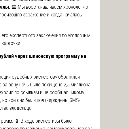
калы.
📅 Мы восстанавливаем хронологию
 произошло заражение и когда началась
шего экспертного заключения по уголовным
 карточки.
 рублей через шпионскую программу на
рация судебных экспертов» обратился
о за одну ночь было похищено 2,5 миллиона
реходил по ссылкам и не сообщал никому
й, но все они были подтверждены SMS-
ства владельца.
рамм. 📱 В ходе экспертизы было
тановлено приложение, замаскированное под