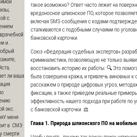
симой
такое возможно? Ответ часто лежит на поверхн
изы,
вредоносное шпионское ПО, которое позволяет 
ой с
включая SMS-сообщения с кодами подтвержден
ением
сталкиваются с подобными случаями по уголов
-врачебной
банковской карточки.
и и...
обрый
Союз «Федерация судебных экспертов» разраб
кажите,
криминалистики, позволяющую не только выявит
ста,
восстановить историю их работы. 🔍 Это помог
ет ли ваша
была совершена кража, и привлечь виновных к 
зация
расскажем о природе цифровых угроз, методах
по
фиксации, а также приведем реальные пример
ению
эффективность нашего подхода при работе по 
й экс...
с банковской карточки. ⚖️
ия
У меня
Глава 1. Природа шпионского ПО на мобильн
оит в СМЭ
у смерти
Чтобы понять, почему так важен поиск шпионс