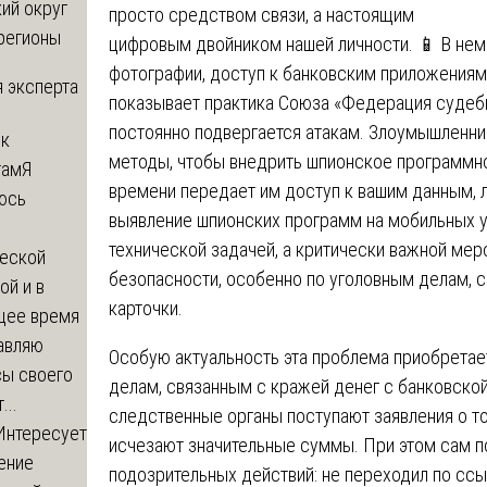
ий округ
просто средством связи, а настоящим
регионы
цифровым двойником нашей личности. 📱 В нем 
фотографии, доступ к банковским приложениям
 эксперта
показывает практика Союза «Федерация судебн
постоянно подвергается атакам. Злоумышленн
 к
методы, чтобы внедрить шпионское программно
там
Я
времени передает им доступ к вашим данным, 
юсь
выявление шпионских программ на мобильных у
й
технической задачей, а критически важной мер
еской
безопасности, особенно по уголовным делам, 
ой и в
карточки.
щее время
авляю
Особую актуальность эта проблема приобретае
сы своего
делам, связанным с кражей денег с банковской
...
следственные органы поступают заявления о то
Интересует
исчезают значительные суммы. При этом сам п
ение
подозрительных действий: не переходил по сс