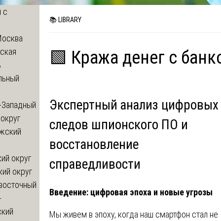
 с
📚 LIBRARY
Москва
ская
🟩 Кража денег с бан
ь
льный
Экспертный анализ цифровых
-Западный
округ
следов шпионского ПО и
жский
восстановление
ий округ
справедливости
кий округ
восточный
Введение: цифровая эпоха и новые угрозы
-
ский
Мы живем в эпоху, когда наш смартфон стал не