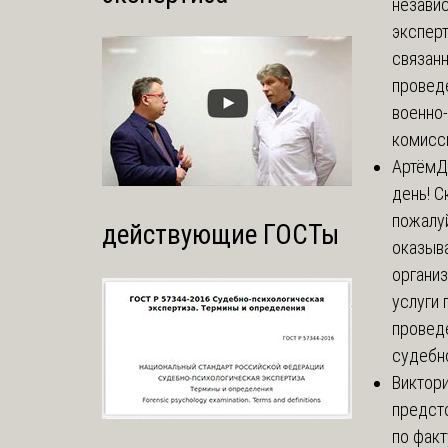
незави
эксперт
связанн
провед
военно
комисси
Артём
Д
день! С
пожалуй
действующие ГОСТы
оказыва
органи
услуги 
провед
судебно
Виктор
предст
по факт