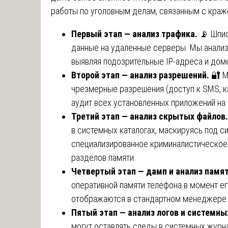
работы по уголовным делам, связанным с краже
Первый этап — анализ трафика.
📡 Шпио
данные на удаленные серверы. Мы анали
выявляя подозрительные IP-адреса и доме
Второй этап — анализ разрешений.
🔐 М
чрезмерные разрешения (доступ к SMS, к
аудит всех установленных приложений на
Третий этап — анализ скрытых файлов.
в системных каталогах, маскируясь под 
специализированное криминалистическое
разделов памяти.
Четвертый этап — дамп и анализ памят
оперативной памяти телефона в момент ег
отображаются в стандартном менеджере 
Пятый этап — анализ логов и системны
могут оставлять следы в системных журн