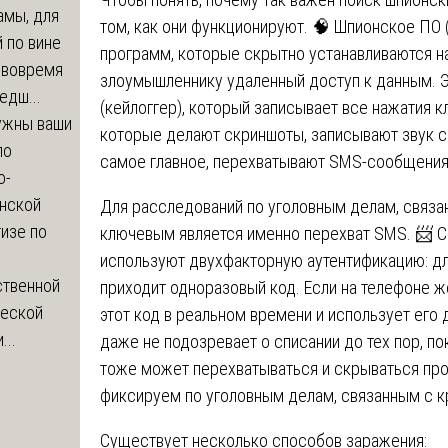
амы, для
том, как они функционируют. 🧠 Шпионское ПО 
 по вине
программ, которые скрытно устанавливаются н
 вовремя
злоумышленнику удаленный доступ к данным. 
едш...
(кейлоггер), который записывает все нажатия 
ужны ваши
которые делают скриншоты, записывают звук с
по
самое главное, перехватывают SMS-сообщения
о-
нской
Для расследований по уголовным делам, связан
изе по
ключевым является именно перехват SMS. 📨 
используют двухфакторную аутентификацию: д
ственной
приходит одноразовый код. Если на телефоне ж
ческой
этот код в реальном времени и использует его
...
даже не подозревает о списании до тех пор, по
тоже может перехватываться и скрываться пр
фиксируем по уголовным делам, связанным с к
Существует несколько способов заражения: