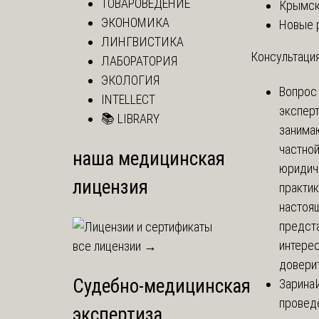
ТОВАРОВЕДЕНИЕ
Крымск
ЭКОНОМИКА
Новые 
ЛИНГВИСТИКА
Консультация
ЛАБОРАТОРИЯ
ЭКОЛОГИЯ
Вопрос
INTELLECT
экспер
📚 LIBRARY
занима
частно
наша медицинская
юридич
лицензия
практик
настоя
предст
интере
все лицензии →
доверит
Судебно-медицинская
Зарина
провед
экспертиза