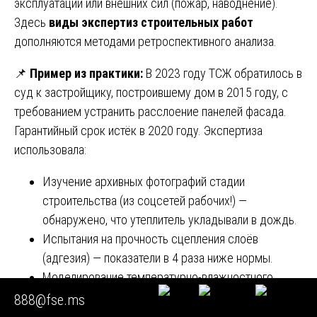
эксплуатации или внешних сил (пожар, наводнение).
Здесь
виды экспертиз строительных работ
дополняются методами ретроспективного анализа.
📌
Пример из практики:
В 2023 году ТСЖ обратилось в
суд к застройщику, построившему дом в 2015 году, с
требованием устранить расслоение панелей фасада.
Гарантийный срок истёк в 2020 году. Экспертиза
использовала:
Изучение архивных фотографий стадии
строительства (из соцсетей рабочих!) —
обнаружено, что утеплитель укладывали в дождь.
Испытания на прочность сцепления слоёв
(адгезия) — показатели в 4 раза ниже нормы.
Моделирование температурно-влажностного
режима за 8 лет — доказано, что деградация
888@fse.ms
пошла именно из-за первичного нарушения