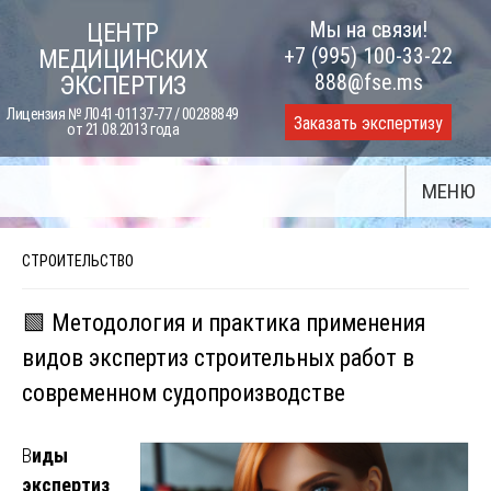
Skip
Мы на связи!
ЦЕНТР
to
+7 (995) 100-33-22
МЕДИЦИНСКИХ
content
888@fse.ms
ЭКСПЕРТИЗ
Лицензия № Л041-01137-77 / 00288849
Заказать экспертизу
от 21.08.2013 года
МЕНЮ
СТРОИТЕЛЬСТВО
🟩 Методология и практика применения
видов экспертиз строительных работ в
современном судопроизводстве
В
иды
экспертиз