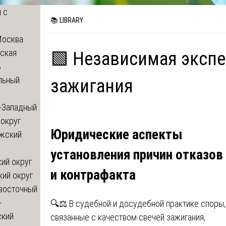
 с
📚 LIBRARY
Москва
ская
🟩 Независимая экспе
ь
льный
зажигания
-Западный
округ
Юридические аспекты
жский
установления причин отказов
ий округ
и контрафакта
кий округ
восточный
-
🔍⚖️ В судебной и досудебной практике споры,
ский
связанные с качеством свечей зажигания,