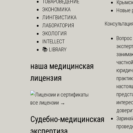
ТОВАРОВЕДЕНИЕ
Крымск
ЭКОНОМИКА
Новые 
ЛИНГВИСТИКА
Консультация
ЛАБОРАТОРИЯ
ЭКОЛОГИЯ
Вопрос
INTELLECT
экспер
📚 LIBRARY
занима
частно
наша медицинская
юридич
лицензия
практик
настоя
предст
интере
все лицензии →
доверит
Судебно-медицинская
Зарина
провед
экспертиза