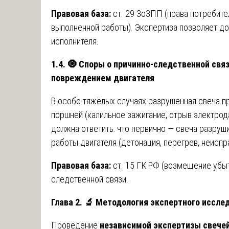
Правовая база:
ст. 29 ЗоЗПП (права потребит
выполненной работы). Экспертиза позволяет до
исполнителя.
1.4.
🧿
Споры о причинно-следственной свя
повреждением двигателя
В особо тяжёлых случаях разрушенная свеча п
поршней (калильное зажигание, отрыв электрод
должна ответить: что первично — свеча разруши
работы двигателя (детонация, перегрев, неисп
Правовая база:
ст. 15 ГК РФ (возмещение убыт
следственной связи.
Глава 2.
🔬
Методология экспертного исслед
Проведение
независимой экспертизы свече