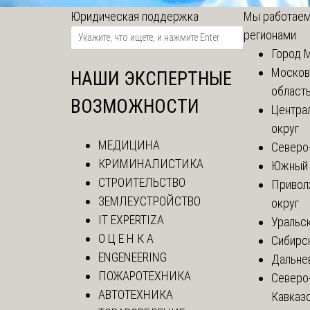
Юридическая поддержка
Мы работаем
регионами
Город 
Москов
НАШИ ЭКСПЕРТНЫЕ
област
ВОЗМОЖНОСТИ
Центра
округ
МЕДИЦИНА
Северо
КРИМИНАЛИСТИКА
Южный 
СТРОИТЕЛЬСТВО
Привол
ЗЕМЛЕУСТРОЙСТВО
округ
IT EXPERTIZA
Уральск
О Ц Е Н К А
Сибирс
ENGENEERING
Дальне
ПОЖАРОТЕХНИКА
Северо
АВТОТЕХНИКА
Кавказ