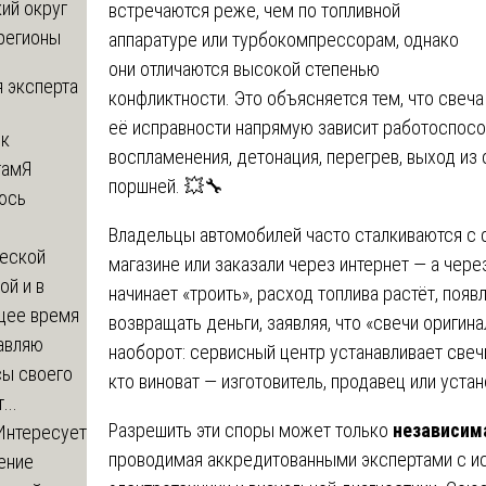
ий округ
встречаются реже, чем по топливной
регионы
аппаратуре или турбокомпрессорам, однако
они отличаются высокой степенью
 эксперта
конфликтности. Это объясняется тем, что свеча
её исправности напрямую зависит работоспосо
 к
воспламенения, детонация, перегрев, выход из
там
Я
поршней. 💥🔧
юсь
й
Владельцы автомобилей часто сталкиваются с с
еской
магазине или заказали через интернет — а чер
ой и в
начинает «троить», расход топлива растёт, по
щее время
возвращать деньги, заявляя, что «свечи оригин
авляю
наоборот: сервисный центр устанавливает свеч
сы своего
кто виноват — изготовитель, продавец или устано
...
Разрешить эти споры может только
независим
Интересует
проводимая аккредитованными экспертами с и
ение