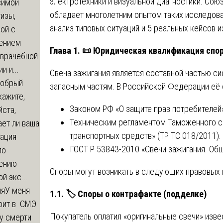
электротехники и визуальной диагностики. Со
симой
обладает многолетним опытом таких исследова
изы,
анализ типовых ситуаций и 5 реальных кейсов из 
ой с
ением
Глава 1.
📜
Юридическая квалификация спор
-врачебной
и и...
Свеча зажигания является составной частью си
обрый
запасным частям. В Российской Федерации её 
кажите,
Законом РФ «О защите прав потребителей»
ста,
Техническим регламентом Таможенного с
ет ли ваша
транспортных средств» (ТР ТС 018/2011).
зация
ГОСТ Р 53843-2010 «Свечи зажигания. Общ
по
ению
Споры могут возникать в следующих правовых 
й экс...
ия
У меня
1.1.
🏷
️ Споры о контрафакте (подделке)
оит в СМЭ
Покупатель оплатил «оригинальные свечи» извес
у смерти