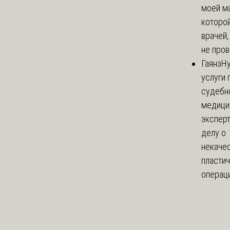
моей м
которой
врачей,
не пров
Гаянэ
Н
услуги 
судебн
медици
эксперт
делу о
некаче
пласти
операци