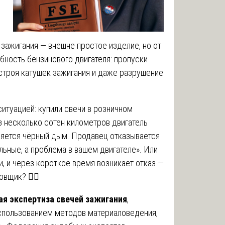
 зажигания — внешне простое изделие, но от
бность бензинового двигателя: пропуски
 строя катушек зажигания и даже разрушение
итуацией: купили свечи в розничном
ез несколько сотен километров двигатель
является чёрный дым. Продавец отказывается
альные, а проблема в вашем двигателе». Или
и, и через короткое время возникает отказ —
вщик? 🤷‍♂️
ая экспертиза свечей зажигания
,
спользованием методов материаловедения,