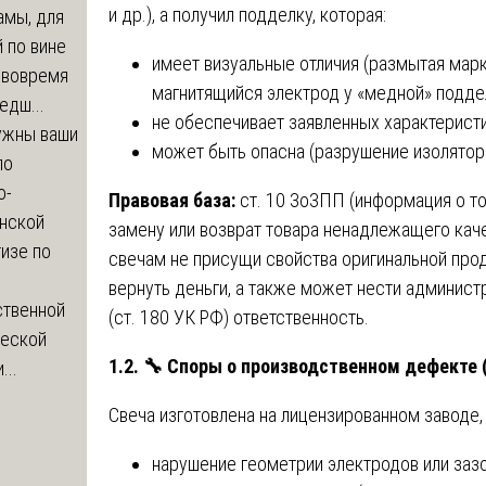
и др.), а получил подделку, которая:
амы, для
 по вине
имеет визуальные отличия (размытая мар
 вовремя
магнитящийся электрод у «медной» поддел
едш...
не обеспечивает заявленных характеристи
ужны ваши
может быть опасна (разрушение изолятора
по
о-
Правовая база:
ст. 10 ЗоЗПП (информация о то
нской
замену или возврат товара ненадлежащего каче
изе по
свечам не присущи свойства оригинальной про
вернуть деньги, а также может нести админист
ственной
(ст. 180 УК РФ) ответственность.
ческой
1.2.
🔧
Споры о производственном дефекте 
...
Свеча изготовлена на лицензированном заводе,
нарушение геометрии электродов или зазо