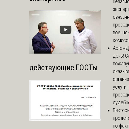
незави
эксперт
связанн
провед
военно
комисси
Артём
Д
день! С
пожалуй
действующие ГОСТы
оказыва
органи
услуги 
провед
судебно
Виктор
предст
по факт