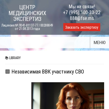
Skip
Мы на связи!
ЦЕНТР
to
+7 (995) 100-33-22
МЕДИЦИНСКИХ
content
888@fse.ms
ЭКСПЕРТИЗ
Лицензия № Л041-01137-77 / 00288849
Заказать экспертизу
от 21.08.2013 года
МЕНЮ
📚 LIBRARY
🟩 Независимая ВВК участнику СВО