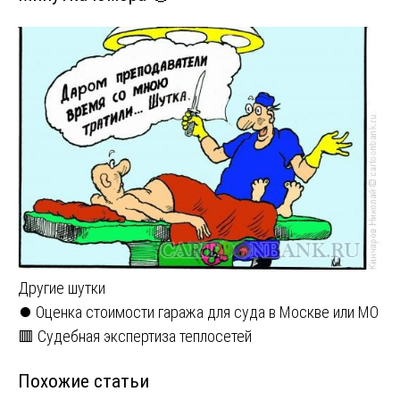
Другие шутки
Навигация
⏺️ Оценка стоимости гаража для суда в Москве или МО
🟥 Судебная экспертиза теплосетей
по
Похожие статьи
записям