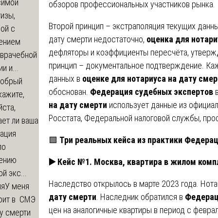
симой
обзоров профессиональных участников рынка.
изы,
Второй принцип – экстраполяция текущих данны
ой с
дату смерти недостаточно,
оценка для нотари
ением
дефляторы и коэффициенты пересчёта, утверж
-врачебной
принцип – документальное подтверждение. Ка
и и...
данных в
оценке для нотариуса на дату сме
обрый
обоснован.
Федерация судебных экспертов
в
кажите,
на дату смерти
использует данные из официал
ста,
Росстата, Федеральной налоговой службы, про
ет ли ваша
зация
🟩
Три реальных кейса из практики Федера
по
ению
▶️ Кейс №1. Москва, квартира в жилом комп
й экс...
Наследство открылось в марте 2023 года. Нот
ия
У меня
дату смерти
. Наследник обратился в
Федера
оит в СМЭ
цен на аналогичные квартиры в период с феврал
у смерти