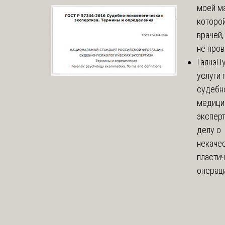
моей м
которой
врачей,
не пров
Гаянэ
Н
услуги 
судебн
медици
эксперт
делу о
некаче
пласти
операци