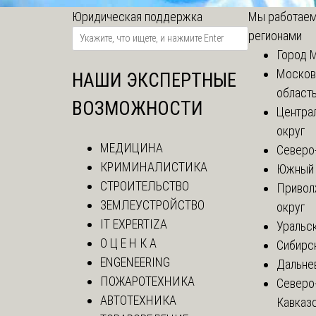
Юридическая поддержка
Мы работаем
регионами
Город 
Москов
НАШИ ЭКСПЕРТНЫЕ
област
ВОЗМОЖНОСТИ
Центра
округ
МЕДИЦИНА
Северо
КРИМИНАЛИСТИКА
Южный 
СТРОИТЕЛЬСТВО
Привол
ЗЕМЛЕУСТРОЙСТВО
округ
IT EXPERTIZA
Уральск
О Ц Е Н К А
Сибирс
ENGENEERING
Дальне
ПОЖАРОТЕХНИКА
Северо
АВТОТЕХНИКА
Кавказ