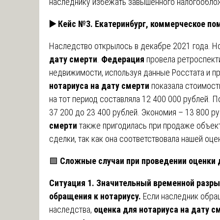
наследнику избежать завышенного налогообло
▶️ Кейс №3. Екатеринбург, коммерческое по
Наследство открылось в декабре 2021 года. Н
дату смерти
.
Федерация
провела ретроспект
недвижимости, используя данные Росстата и 
нотариуса на дату смерти
показала стоимость
на тот период составляла 12 400 000 рублей. П
37 200 до 23 400 рублей. Экономия – 13 800 р
смерти
также пригодилась при продаже объект
сделки, так как она соответствовала нашей оце
🟩
Сложные случаи при проведении оценки 
Ситуация 1. Значительный временной разры
обращения к нотариусу.
Если наследник обра
наследства,
оценка для нотариуса на дату с