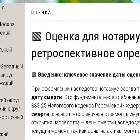
 с
О Ц Е Н К А
Москва
ская
🟩 Оценка для нотариу
ь
льный
ретроспективное опр
-Западный
🟩
Введение: ключевое значение даты оцен
округ
жский
При оформлении наследства нотариус всегда 
дату смерти
. Это фундаментальное требование
ий округ
333.25 Налогового кодекса Российской Федер
кий округ
смерти
означает, что рыночная стоимость иму
восточный
открытия наследства – день смерти наследодат
-
текущий момент, так как цены на активы могут
ский