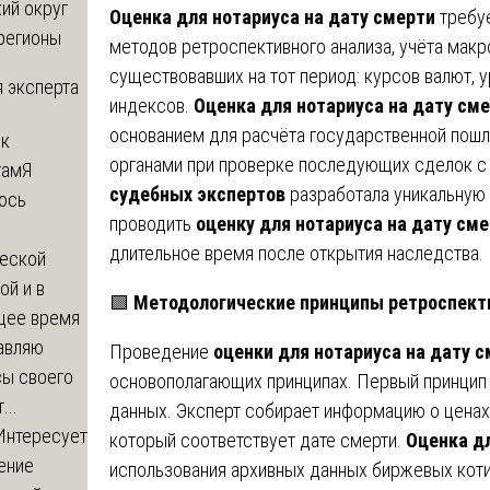
ий округ
Оценка для нотариуса на дату смерти
требуе
регионы
методов ретроспективного анализа, учёта макр
существовавших на тот период: курсов валют, 
 эксперта
индексов.
Оценка для нотариуса на дату см
основанием для расчёта государственной пошл
 к
органами при проверке последующих сделок 
там
Я
судебных экспертов
разработала уникальную
юсь
проводить
оценку для нотариуса на дату см
й
длительное время после открытия наследства.
еской
ой и в
🟩
Методологические принципы ретроспект
щее время
авляю
Проведение
оценки для нотариуса на дату 
сы своего
основополагающих принципах. Первый принцип
...
данных. Эксперт собирает информацию о ценах 
Интересует
который соответствует дате смерти.
Оценка дл
ение
использования архивных данных биржевых котир