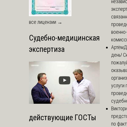
незави
эксперт
связанн
все лицензии →
провед
военно
Судебно-медицинская
комисси
Артём
Д
экспертиза
день! С
пожалуй
оказыва
органи
услуги 
провед
судебно
Виктор
предст
действующие ГОСТы
по факт