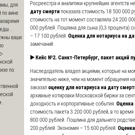
Росреестра и аналитики крупнейших агентств 
амы, для
дату смерти
показала стоимость 18 500 000 ру
 по вине
стоимость на тот момент составляла 24 200 000
 вовремя
000 рублей. Пошлина для сына (0,3 процента) с
едш...
– 17 100 рублей.
Оценка для нотариуса на да
ужны ваши
замечаний.
по
о-
▶️ Кейс №2. Санкт-Петербург, пакет акций 
нской
изе по
Наследодатель владел акциями, которые на мом
значительно ниже, чем на момент обращения на
ственной
заказал
оценку для нотариуса на дату смерт
ческой
архивные котировки Московской биржи за сент
...
доходность и корпоративные события.
Оценка 
стоимость пакета 3 200 000 рублей, в то время
800 000 рублей. Пошлина для дальнего родствен
200 рублей. Экономия – 15 600 рублей.
Оценка