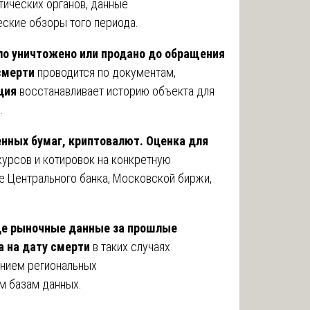
тических органов, данные
еские обзоры того периода.
ло уничтожено или продано до обращения
смерти
проводится по документам,
ция
восстанавливает историю объекта для
и
.
енных бумаг, криптовалют.
Оценка для
урсов и котировок на конкретную
 Центрального банка, Московской биржи,
где рыночные данные за прошлые
а на дату смерти
в таких случаях
анием региональных
м базам данных.