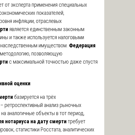
т от эксперта применения специальных
оэкономических показателей,
уровня инфляции, отраслевых
ерти
является единственным законным
ины и также используется налоговыми
с наследственным имуществом.
Федерация
 методологию, позволяющую
ерти
с максимальной точностью даже спустя
ивной оценки
смерти
базируется на трёх
 – ретроспективный анализ рыночных
на аналогичные объекты в тот период,
я нотариуса на дату смерти
требует
овок, статистики Росстата, аналитических