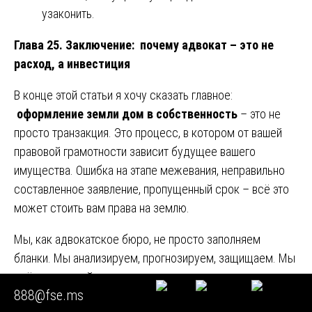
узаконить.
Глава 25. Заключение: почему адвокат – это не
расход, а инвестиция
В конце этой статьи я хочу сказать главное:
оформление земли дом в собственность
– это не
просто транзакция. Это процесс, в котором от вашей
правовой грамотности зависит будущее вашего
имущества. Ошибка на этапе межевания, неправильно
составленное заявление, пропущенный срок – всё это
может стоить вам права на землю.
Мы, как адвокатское бюро, не просто заполняем
бланки. Мы анализируем, прогнозируем, защищаем. Мы
идём от первой консультации до получения заветного
888@fse.ms
зелёного свидетельства. Наши кейсы показывают, что