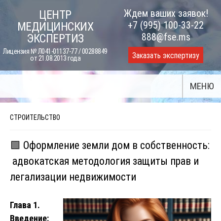
Skip
Ждем ваших заявок!
ЦЕНТР
to
+7 (995) 100-33-22
МЕДИЦИНСКИХ
content
888@fse.ms
ЭКСПЕРТИЗ
Лицензия № Л041-01137-77 / 00288849
Заказать экспертизу
от 21.08.2013 года
МЕНЮ
СТРОИТЕЛЬСТВО
🟩 Оформление земли дом в собственность:
адвокатская методология защиты прав и
легализации недвижимости
Глава 1.
Введение: