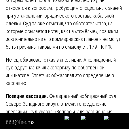
которых истец просит назначить экспертизу, не
относятся к вопросам, требующим специальных знаний
при установлении юридического состава кабальной
сделки. Суд также отметил, что обстоятельства, на
которые ссылается истец как на «тяжёлые», возникли
исключительно из его коммерческих планов и не могут
быть признаны таковыми по смыслу ст. 179 ГК РФ.
Истец обжаловал отказ в апелляции. Апелляционный
суд вдруг назначил экспертизу по собственной
инициативе. Ответчик обжаловал это определение в
кассацию.
Позиция кассации.
Федеральный арбитражный суд
Северо-Западного округа отменил определение
апелляции. Суд указал: «Вопросы, для разъяснения
которых истец заявил ходатайство о назначении
888@fse.ms
экспертизы, не относятся к вопросам, требующим