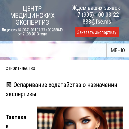
Skip
Ждем ваших заявок!
ЦЕНТР
to
+7 (995) 100-33-22
МЕДИЦИНСКИХ
content
888@fse.ms
ЭКСПЕРТИЗ
Лицензия № Л041-01137-77 / 00288849
Заказать экспертизу
от 21.08.2013 года
МЕНЮ
СТРОИТЕЛЬСТВО
🟩 Оспаривание ходатайства о назначении
экспертизы
Тактика
и