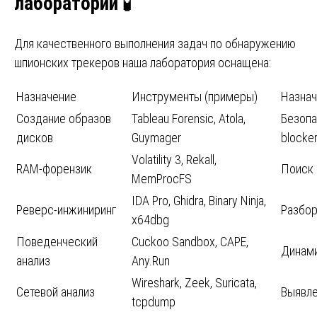
лаборатории
🧪
Для качественного выполнения задач по обнаружению
шпионских трекеров наша лаборатория оснащена:
Назначение
Инструменты (примеры)
Назнач
Создание образов
Tableau Forensic, Atola,
Безопа
дисков
Guymager
blocke
Volatility 3, Rekall,
RAM-форензик
Поиск 
MemProcFS
IDA Pro, Ghidra, Binary Ninja,
Реверс-инжиниринг
Разбор
x64dbg
Поведенческий
Cuckoo Sandbox, CAPE,
Динами
анализ
Any.Run
Wireshark, Zeek, Suricata,
Сетевой анализ
Выявле
tcpdump