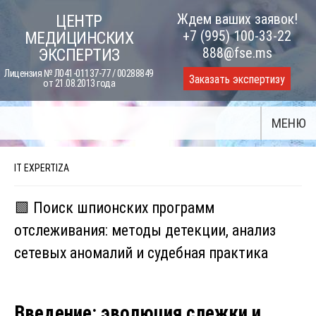
Skip
Ждем ваших заявок!
ЦЕНТР
to
+7 (995) 100-33-22
МЕДИЦИНСКИХ
content
888@fse.ms
ЭКСПЕРТИЗ
Лицензия № Л041-01137-77 / 00288849
Заказать экспертизу
от 21.08.2013 года
МЕНЮ
IT EXPERTIZA
🟩 Поиск шпионских программ
отслеживания: методы детекции, анализ
сетевых аномалий и судебная практика
Введение: эволюция слежки и