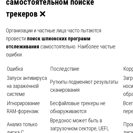
самостоятельном поиске
трекеров
❌
Организации и частные лица часто пытаются
провести
поиск шпионских программ
отслеживания
самостоятельно. Наиболее частые
ошибки:
Ошибка
Последствие
Кор
Запуск антивируса
Загр
Руткиты подменяют результаты
на заражённой
носи
сканирования
системе
обра
Игнорирование
Бесфайловые трекеры не
Всег
RAM-форензик
обнаруживаются
пер
Вредонос может быть в
Анализ только
Пров
загрузочном секторе, UEFI,
диска C:
дис