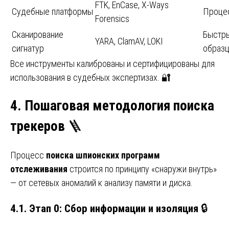
FTK, EnCase, X-Ways
Судебные платформы
Проце
Forensics
Сканирование
Быстры
YARA, ClamAV, LOKI
сигнатур
образ
Все инструменты калиброваны и сертифицированы для
использования в судебных экспертизах. 🔐
4. Пошаговая методология поиска
трекеров
🪜
Процесс
поиска шпионских программ
отслеживания
строится по принципу «снаружи внутрь»
— от сетевых аномалий к анализу памяти и диска.
4.1. Этап 0: Сбор информации и изоляция
🔒