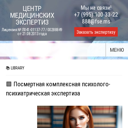
Skip
Мы на связи!
ЦЕНТР
to
+7 (995) 100-33-22
МЕДИЦИНСКИХ
content
888@fse.ms
ЭКСПЕРТИЗ
Лицензия № Л041-01137-77 / 00288849
Заказать экспертизу
от 21.08.2013 года
МЕНЮ
📚 LIBRARY
🟩 Посмертная комплексная психолого-
психиатрическая экспертиза