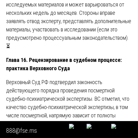
исследуемых материалов и может варьироваться от
нескольких недель до месяцев. Стороны вправе
заявлять отвод эксперту, представлять дополнительные
материалы, участвовать в исследовании (если это
предусмотрено процессуальным законодательством).
⏳
Глава 16. Рецензирование в судебном процессе:
практика Верховного Суда
Верховный Суд РФ подтвердил законность
действующего порядка проведения посмертной
судебно-психиатрической экспертизы. ВС отметил, что
качество судебно-психиатрической экспертизы, в том
числе посмертной, напрямую зависит от полноты
предоставленных материалов, таких как медицинская
888@fse.ms
документация и свидетельские показания. Это