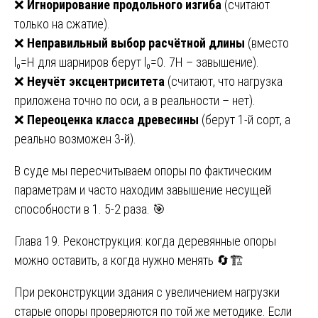
❌
Игнорирование продольного изгиба
(считают
только на сжатие).
❌
Неправильный выбор расчётной длины
(вместо
l₀=H для шарниров берут l₀=0. 7H – завышение).
❌
Неучёт эксцентриситета
(считают, что нагрузка
приложена точно по оси, а в реальности – нет).
❌
Переоценка класса древесины
(берут 1-й сорт, а
реально возможен 3-й).
В суде мы пересчитываем опоры по фактическим
параметрам и часто находим завышение несущей
способности в 1. 5-2 раза. 🎯
Глава 19. Реконструкция: когда деревянные опоры
можно оставить, а когда нужно менять 🔄🏗️
При реконструкции здания с увеличением нагрузки
старые опоры проверяются по той же методике. Если