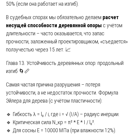
50% (если она работает на изгиб).
В судебных спорах мы обязательно делаем
расчет
несущей способности деревянной опоры
с учётом
длительности – часто оказывается, что запас
прочности, заложенный проектировщиком, «съедается»
ползучестью через 15 лет. 📈
Глава 13. Устойчивость деревянных опор: продольный
изгиб 🌀📏
Самая частая причина разрушения – потеря
устойчивости, а не недостаток прочности. Формула
Эйлера для дерева (с учётом пластичности):
🔹 Гибкость λ = l₀ / i, где i = √ (I/A) – радиус инерции.
🔹 Критическая сила N_кр = π² * E * I / l₀².
🔹 Для сосны E = 10000 МПа (при влажности 12%).