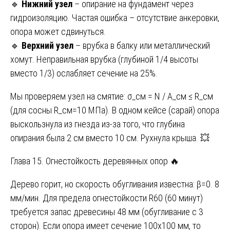
🔹
Нижний узел
– опирание на фундамент через
гидроизоляцию. Частая ошибка – отсутствие анкеровки,
опора может сдвинуться.
🔹
Верхний узел
– врубка в балку или металлический
хомут. Неправильная врубка (глубиной 1/4 высоты
вместо 1/3) ослабляет сечение на 25%.
Мы проверяем узел на смятие: σ_см = N / A_см ≤ R_см
(для сосны R_см=10 МПа). В одном кейсе (сарай) опора
выскользнула из гнезда из-за того, что глубина
опирания была 2 см вместо 10 см. Рухнула крыша. 💥
Глава 15. Огнестойкость деревянных опор 🔥
Дерево горит, но скорость обугливания известна: β=0. 8
мм/мин. Для предела огнестойкости R60 (60 минут)
требуется запас древесины 48 мм (обугливание с 3
сторон). Если опора имеет сечение 100х100 мм, то