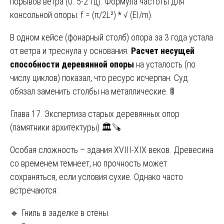
порывов ветра (0. 5-2 Гц). Формула частоты для
консольной опоры: f = (π/2L²) * √ (EI/m).
В одном кейсе (фонарный столб) опора за 3 года устала
от ветра и треснула у основания.
Расчет несущей
способности деревянной опоры
на усталость (по
числу циклов) показал, что ресурс исчерпан. Суд
обязал заменить столбы на металлические. 🚦
Глава 17. Экспертиза старых деревянных опор
(памятники архитектуры) 🏛️🪚
Особая сложность – здания XVIII-XIX веков. Древесина
со временем темнеет, но прочность может
сохраняться, если условия сухие. Однако часто
встречаются:
🔹 Гниль в заделке в стены.