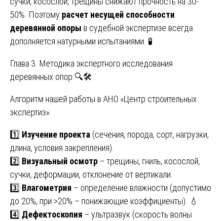
сучки, косослой, трещины снижают прочность на 30-
50%. Поэтому
расчет несущей способности
деревянной опоры
в судебной экспертизе всегда
дополняется натурными испытаниями. 🧪
Глава 3. Методика экспертного исследования
деревянных опор 🔍🛠️
Алгоритм нашей работы в АНО «Центр строительных
экспертиз»:
1️⃣
Изучение проекта
(сечения, порода, сорт, нагрузки,
длина, условия закрепления).
2️⃣
Визуальный осмотр
– трещины, гниль, косослой,
сучки, деформации, отклонение от вертикали.
3️⃣
Влагометрия
– определение влажности (допустимо
до 20%, при >20% – понижающие коэффициенты). 💧
4️⃣
Дефектоскопия
– ультразвук (скорость волны