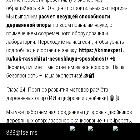
обращайтесь в АНО «Центр строительных экспертиз».
Мы выполним
расчет несущей способности
деревянной опоры
по всем правилам науки, с
применением современного оборудования и
лаборатории. Переходите на наш сайт, чтобы узнать
подробности и оставить заявку:
https: //krimexpert.
ru/kak-rasschitat-nesushhuyu-sposobnost/
📲
Звоните, пишите – мы ответим на все вопросы. Ваша
безопасность – наша экспертиза! 🪵🔐
Глава 24. Прогноз развития методов расчёта
деревянных опор (ИИ и цифровые двойники) 🤖🧬
Мы уже работаем над созданием цифровых двойников
деревянных опор: лазерное сканирование + нейросеть,
которая предсказывает прочность по внешним
888@fse.ms
признакам (сучки, трещины). Точность пока 85%, но