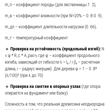
m_п – коэффициент породы (для лиственницы 1. 2),
m_в – коэффициент влажности (при W>20% – 0. 8-0. 9),
m_дл – коэффициент длительности нагрузки (0. 66),
m_т – температурный коэффициент.
🔹
Проверка на устойчивость (продольный изгиб):
N
≤ φ * R_c * A_расч, где φ – коэффициент продольного
изгиба, зависящий от гибкости λ = l₀ / i (l₀ – расчётная
длина, i – радиус инерции). Для дерева φ = 1 – 0. 8*
(λ/100)² (при λ до 70).
🔹
Проверка на смятие в опорных узлах
(где опора
опирается на фундамент или балку).
Сложность в том, что реальная древесина неоднородна: