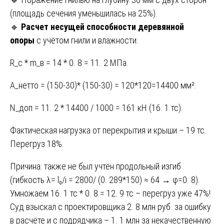
(площадь сечения уменьшилась на 25%).
🔹
Расчет несущей способности деревянной
опоры
с учётом гнили и влажности:
R_c * m_в = 14 * 0. 8 = 11. 2 МПа.
A_нетто = (150-30)* (150-30) = 120*120=14400 мм².
N_доп = 11. 2 * 14400 / 1000 = 161 кН (16. 1 тс).
Фактическая нагрузка от перекрытия и крыши – 19 тс.
Перегруз 18%.
Причина: также не был учтён продольный изгиб
(гибкость λ= l₀/i = 2800/ (0. 289*150) ≈ 64 → φ=0. 8).
Умножаем 16. 1 тс * 0. 8 = 12. 9 тс – перегруз уже 47%!
Суд взыскал с проектировщика 2. 8 млн руб. за ошибку
в расчёте и с подрядчика – 1. 1 млн за некачественную