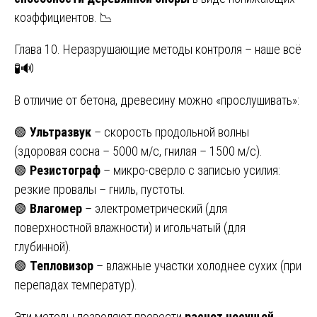
коэффициентов. 📉
Глава 10. Неразрушающие методы контроля – наше всё
🧪🔊
В отличие от бетона, древесину можно «прослушивать»:
🟢
Ультразвук
– скорость продольной волны
(здоровая сосна – 5000 м/с, гнилая – 1500 м/с).
🟢
Резистограф
– микро-сверло с записью усилия:
резкие провалы – гниль, пустоты.
🟢
Влагомер
– электрометрический (для
поверхностной влажности) и игольчатый (для
глубинной).
🟢
Тепловизор
– влажные участки холоднее сухих (при
перепадах температур).
Эти методы позволяют провести
расчет несущей