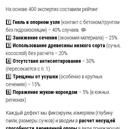
На основе 400 экспертиз составили рейтинг:
1️⃣
Гниль в опорном узле
(контакт с бетоном/грунтом
без гидроизоляции) – 40% случаев. 🦠
2️⃣
Занижение сечения
(экономия материала) – 25%.
3️⃣
Использование древесины низкого сорта
(сучья,
косослой) без расчёта – 20%.
4️⃣
Отсутствие антисептирования
– 30%
(пересекается с п. 1).
5️⃣
Трещины от усушки
(особенно в крупных
сечениях) – 15%.
6️⃣
Поражение жуком-короедом
– 5% (в южных
регионах).
Каждый дефект мы фиксируем, измеряем (глубину
гнили, размеры сучков) и вводим в
расчет несущей
способности деревянной опоры
в виде понижающих