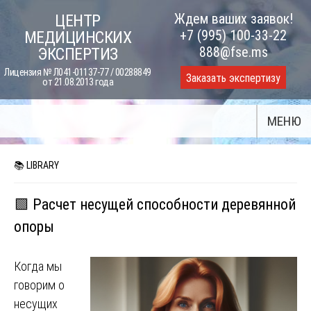
Skip
Ждем ваших заявок!
ЦЕНТР
to
+7 (995) 100-33-22
МЕДИЦИНСКИХ
content
888@fse.ms
ЭКСПЕРТИЗ
Лицензия № Л041-01137-77 / 00288849
Заказать экспертизу
от 21.08.2013 года
МЕНЮ
📚 LIBRARY
🟩 Расчет несущей способности деревянной
опоры
Когда мы
говорим о
несущих