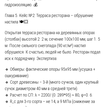
гидроизоляцию. 💰
Глава 5. Кейс №2: Терраса ресторана – обрушение
настила 🍽️💥
Открытая терраса ресторана на деревянных опорах
(столбах) высотой 2. 2 м, сечение 100х100 мм, шаг 1. 5
м. После сильного снегопада (90 кг/м²) настил
обрушился. К счастью, людей не было. Ресторан подал
иск к подрядчику. Экспертиза:
🔹 Обмеры: фактические опоры 95х95 мм (усушка +
ошкуривание).
🔹 Сорт древесины – 3-й (много сучков, один крупный
сучок диаметром 40 мм в средней трети).
🔹 Расчет по СП: λ = 2200/ (0. 289*95) ≈ 80, φ=0. 6.
🔹 R_c для 3-го сорта – не 14, а 9 МПа (снижение за