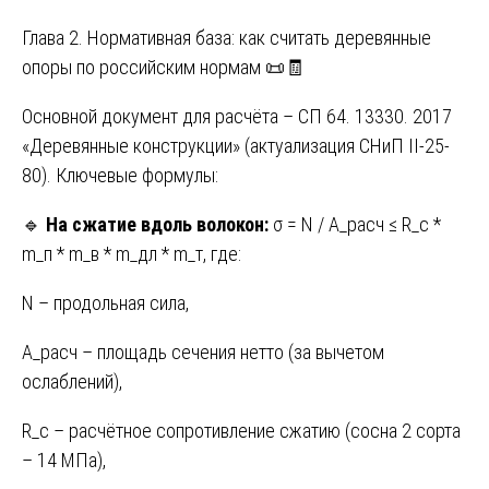
Глава 2. Нормативная база: как считать деревянные
опоры по российским нормам 📜🧾
Основной документ для расчёта – СП 64. 13330. 2017
«Деревянные конструкции» (актуализация СНиП II-25-
80). Ключевые формулы:
🔹
На сжатие вдоль волокон:
σ = N / A_расч ≤ R_c *
m_п * m_в * m_дл * m_т, где:
N – продольная сила,
A_расч – площадь сечения нетто (за вычетом
ослаблений),
R_c – расчётное сопротивление сжатию (сосна 2 сорта
– 14 МПа),