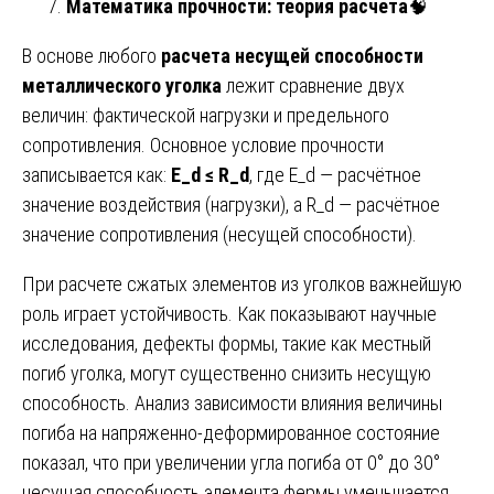
Математика прочности: теория расчета
🧠
В основе любого
расчета несущей способности
металлического уголка
лежит сравнение двух
величин: фактической нагрузки и предельного
сопротивления. Основное условие прочности
записывается как:
E_d ≤ R_d
, где E_d — расчётное
значение воздействия (нагрузки), а R_d — расчётное
значение сопротивления (несущей способности).
При расчете сжатых элементов из уголков важнейшую
роль играет устойчивость. Как показывают научные
исследования, дефекты формы, такие как местный
погиб уголка, могут существенно снизить несущую
способность. Анализ зависимости влияния величины
погиба на напряженно-деформированное состояние
показал, что при увеличении угла погиба от 0° до 30°
несущая способность элемента фермы уменьшается.