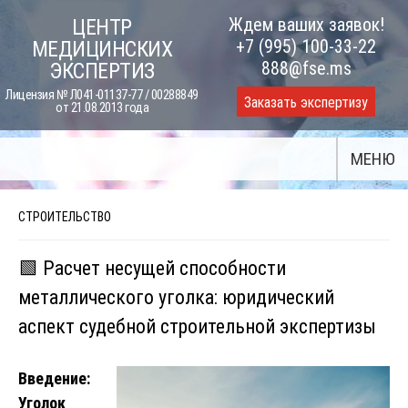
Skip
Ждем ваших заявок!
ЦЕНТР
to
+7 (995) 100-33-22
МЕДИЦИНСКИХ
content
888@fse.ms
ЭКСПЕРТИЗ
Лицензия № Л041-01137-77 / 00288849
Заказать экспертизу
от 21.08.2013 года
МЕНЮ
СТРОИТЕЛЬСТВО
🟩 Расчет несущей способности
металлического уголка: юридический
аспект судебной строительной экспертизы
Введение:
Уголок