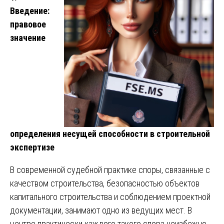
Введение:
правовое
значение
определения несущей способности в строительной
экспертизе
В современной судебной практике споры, связанные с
качеством строительства, безопасностью объектов
капитального строительства и соблюдением проектной
документации, занимают одно из ведущих мест. В
центре практически каждого такого спора неизбежно