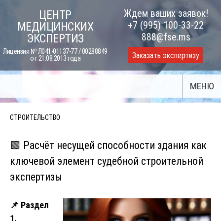
Skip
Ждем ваших заявок!
ЦЕНТР
to
+7 (995) 100-33-22
МЕДИЦИНСКИХ
content
888@fse.ms
ЭКСПЕРТИЗ
Лицензия № Л041-01137-77 / 00288849
Заказать экспертизу
от 21.08.2013 года
МЕНЮ
СТРОИТЕЛЬСТВО
🟩 Расчёт несущей способности здания как
ключевой элемент судебной строительной
экспертизы
📌
Раздел
1.