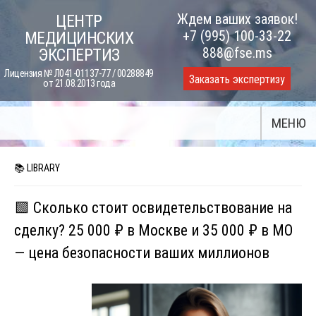
Skip
Ждем ваших заявок!
ЦЕНТР
to
+7 (995) 100-33-22
МЕДИЦИНСКИХ
content
888@fse.ms
ЭКСПЕРТИЗ
Лицензия № Л041-01137-77 / 00288849
Заказать экспертизу
от 21.08.2013 года
МЕНЮ
📚 LIBRARY
🟩 Сколько стоит освидетельствование на
сделку? 25 000 ₽ в Москве и 35 000 ₽ в МО
— цена безопасности ваших миллионов