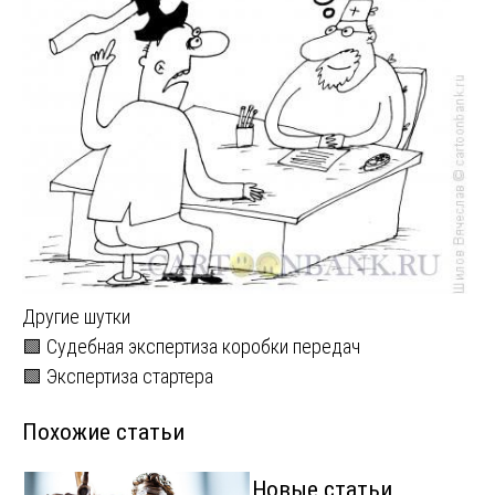
Другие шутки
Навигация
🟩 Судебная экспертиза коробки передач
🟩 Экспертиза стартера
по
Похожие статьи
записям
Новые статьи