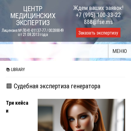
Skip
Ждем ваших заявок!
ЦЕНТР
to
+7 (995) 100-33-22
МЕДИЦИНСКИХ
content
888@fse.ms
ЭКСПЕРТИЗ
Лицензия № Л041-01137-77 / 00288849
Заказать экспертизу
от 21.08.2013 года
МЕНЮ
📚 LIBRARY
🟩 Судебная экспертиза генератора
Три кейса
и