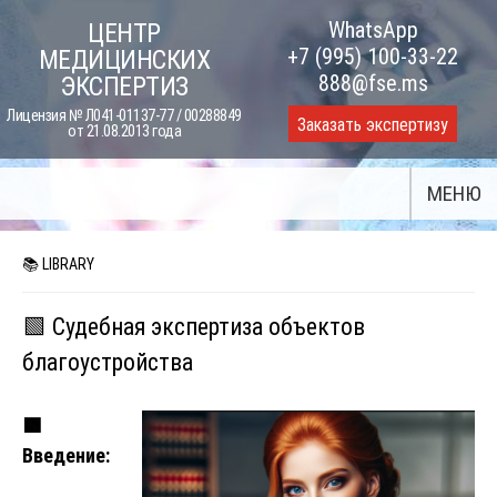
Skip
WhatsApp
ЦЕНТР
to
+7 (995) 100-33-22
МЕДИЦИНСКИХ
content
888@fse.ms
ЭКСПЕРТИЗ
Лицензия № Л041-01137-77 / 00288849
Заказать экспертизу
от 21.08.2013 года
МЕНЮ
📚 LIBRARY
🟩 Судебная экспертиза объектов
благоустройства
🟩
Введение: