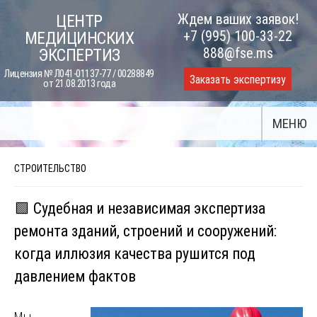
Skip
Ждем ваших заявок!
ЦЕНТР
to
+7 (995) 100-33-22
МЕДИЦИНСКИХ
content
888@fse.ms
ЭКСПЕРТИЗ
Лицензия № Л041-01137-77 / 00288849
Заказать экспертизу
от 21.08.2013 года
МЕНЮ
СТРОИТЕЛЬСТВО
🟩 Судебная и независимая экспертиза
ремонта зданий, строений и сооружений:
когда иллюзия качества рушится под
давлением фактов
Мы