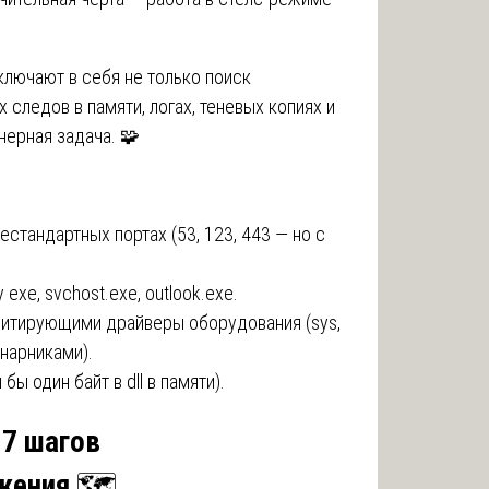
лючают в себя не только поиск
 следов в памяти, логах, теневых копиях и
нерная задача. 🧩
тандартных портах (53, 123, 443 — но с
xe, svchost.exe, outlook.exe.
митирующими драйверы оборудования (sys,
нарниками).
ы один байт в dll в памяти).
 7 шагов
жения
🗺️