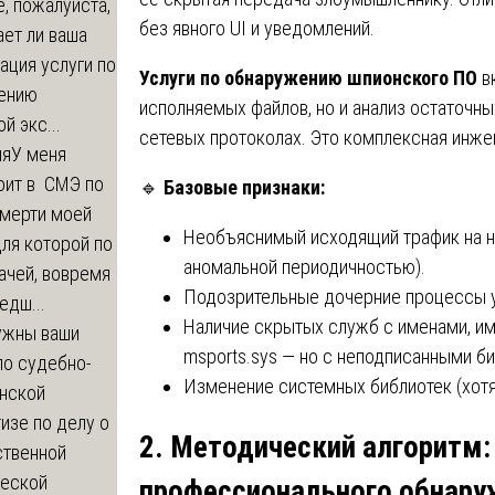
, пожалуйста,
без явного UI и уведомлений.
ет ли ваша
ация услуги по
Услуги по обнаружению шпионского ПО
вк
ению
исполняемых файлов, но и анализ остаточных
й экс...
сетевых протоколах. Это комплексная инже
ия
У меня
оит в СМЭ по
🔹
Базовые признаки:
смерти моей
Необъяснимый исходящий трафик на нес
ля которой по
аномальной периодичностью).
ачей, вовремя
Подозрительные дочерние процессы у e
едш...
Наличие скрытых служб с именами, и
ужны ваши
msports.sys — но с неподписанными би
по судебно-
Изменение системных библиотек (хотя б
нской
изе по делу о
2. Методический алгоритм:
ственной
ческой
профессионального обнару