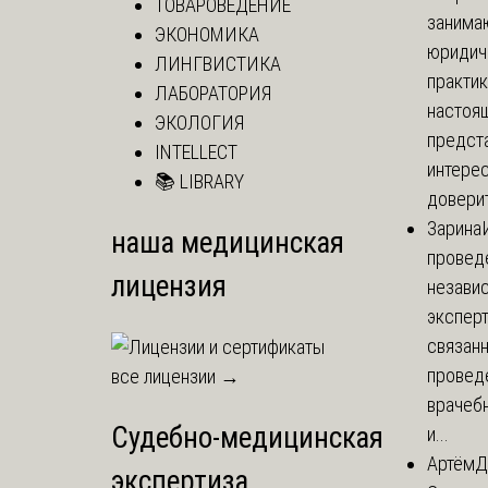
ТОВАРОВЕДЕНИЕ
занима
ЭКОНОМИКА
юридич
ЛИНГВИСТИКА
практик
ЛАБОРАТОРИЯ
настоя
ЭКОЛОГИЯ
предст
INTELLECT
интере
📚 LIBRARY
доверит
Зарина
наша медицинская
провед
лицензия
незави
эксперт
связанн
провед
все лицензии →
врачеб
Судебно-медицинская
и...
Артём
Д
экспертиза