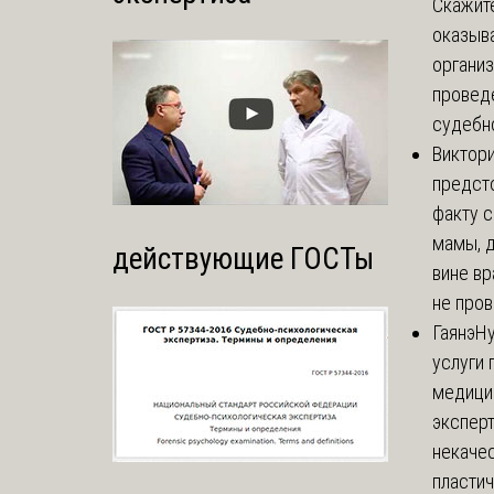
Скажите
оказыва
организ
провед
судебно
Виктор
предст
факту 
мамы, д
действующие ГОСТы
вине вр
не пров
Гаянэ
Н
услуги 
медици
эксперт
некаче
пласти