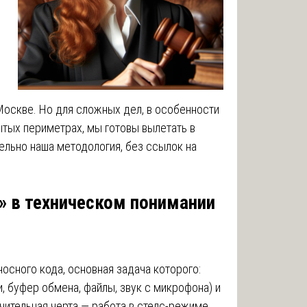
оскве. Но для сложных дел, в особенности
ытых периметрах, мы готовы вылетать в
ельно наша методология, без ссылок на
о» в техническом понимании
осного кода, основная задача которого:
, буфер обмена, файлы, звук с микрофона) и
чительная черта — работа в стелс-режиме