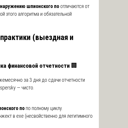
обнаружению шпионского по
отличаются от
й этого алгоритма и обязательной
 практики (выездная и
чка финансовой отчетности
🏢
жемесячно за 3 дня до сдачи отчетности
spersky — чисто.
онского по
по полному циклу.
нжект в exe (несвойственно для легитимного