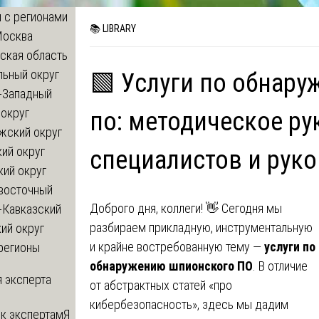
 с регионами
📚 LIBRARY
Москва
ская область
льный округ
🟩 Услуги по обнар
-Западный
округ
по: методическое рук
жский округ
ий округ
специалистов и рук
кий округ
восточный
Доброго дня, коллеги! 👋 Сегодня мы
-Кавказский
разбираем прикладную, инструментальную
ий округ
и крайне востребованную тему —
услуги по
регионы
обнаружению шпионского ПО
. В отличие
 эксперта
от абстрактных статей «про
кибербезопасность», здесь мы дадим
 к экспертам
Я