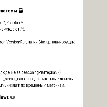
 системы
🗃️
er*, *capture*.
оманда dir /r).
ntVersion\Run, папки Startup, планировщик
блюдение за beaconing-паттернами).
ions_server_name + подозрительные домены.
оммуникаций по временным метрикам.
dows
📜