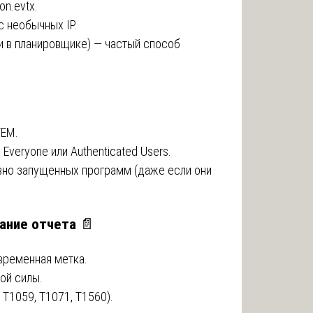
on.evtx.
 необычных IP.
и в планировщике) — частый способ
TEM.
Everyone или Authenticated Users.
авно запущенных программ (даже если они
ание отчета
📄
временная метка.
ой силы.
 T1059, T1071, T1560).