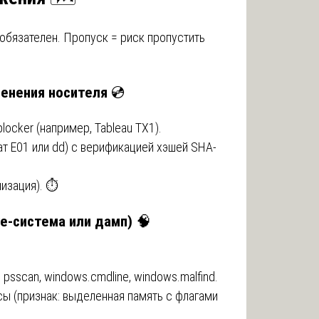
обязателен. Пропуск = риск пропустить
менения носителя
💿
ocker (например, Tableau TX1).
т E01 или dd) с верификацией хэшей SHA-
изация). ⏱️
ve-система или дамп)
🧠
.
 psscan, windows.cmdline, windows.malfind.
ы (признак: выделенная память с флагами