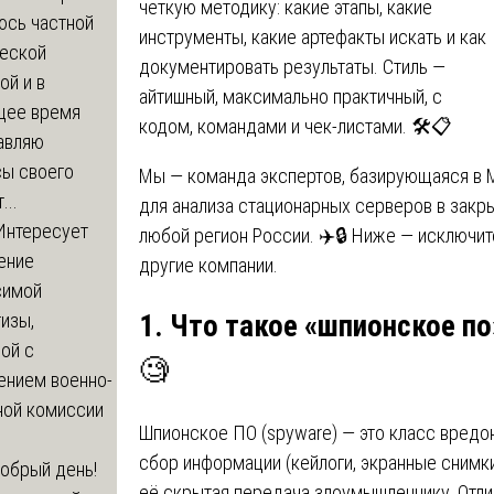
четкую методику: какие этапы, какие
юсь частной
инструменты, какие артефакты искать и как
еской
документировать результаты. Стиль —
ой и в
айтишный, максимально практичный, с
щее время
кодом, командами и чек-листами. 🛠️📋
авляю
сы своего
Мы — команда экспертов, базирующаяся в М
...
для анализа стационарных серверов в закр
Интересует
любой регион России. ✈️🔒 Ниже — исключит
ение
другие компании.
симой
изы,
1. Что такое «шпионское п
ой с
🧐
ением военно-
ной комиссии
Шпионское ПО (spyware) — это класс вредон
сбор информации (кейлоги, экранные снимки
обрый день!
её скрытая передача злоумышленнику. Отли