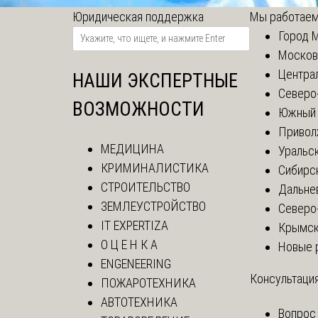
Юридическая поддержка
Мы работаем
Город 
Москов
Центра
НАШИ ЭКСПЕРТНЫЕ
Северо
ВОЗМОЖНОСТИ
Южный 
Привол
МЕДИЦИНА
Уральск
КРИМИНАЛИСТИКА
Сибирс
СТРОИТЕЛЬСТВО
Дальне
ЗЕМЛЕУСТРОЙСТВО
Северо
IT EXPERTIZA
Крымск
О Ц Е Н К А
Новые 
ENGENEERING
Консультация
ПОЖАРОТЕХНИКА
АВТОТЕХНИКА
Вопрос