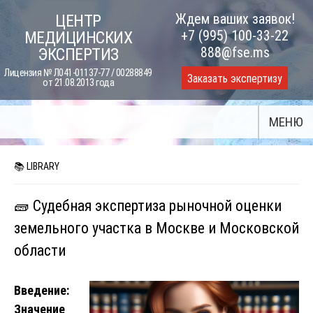
Skip
Ждем ваших заявок!
ЦЕНТР
to
+7 (995) 100-33-22
МЕДИЦИНСКИХ
content
888@fse.ms
ЭКСПЕРТИЗ
Лицензия № Л041-01137-77 / 00288849
Заказать экспертизу
от 21.08.2013 года
МЕНЮ
📚 LIBRARY
🧱 Судебная экспертиза рыночной оценки
земельного участка в Москве и Московской
области
Введение:
Значение