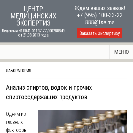
Skip
Ждем ваших заявок!
ЦЕНТР
to
+7 (995) 100-33-22
МЕДИЦИНСКИХ
content
888@fse.ms
ЭКСПЕРТИЗ
Лицензия № Л041-01137-77 / 00288849
Заказать экспертизу
от 21.08.2013 года
МЕНЮ
ЛАБОРАТОРИЯ
Анализ спиртов, водок и прочих
спиртосодержащих продуктов
Одним из
главных
факторов