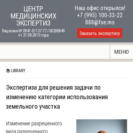
Skip
Наш офис открылся!
ЦЕНТР
to
+7 (995) 100-33-22
МЕДИЦИНСКИХ
content
888@fse.ms
ЭКСПЕРТИЗ
Лицензия № Л041-01137-77 / 00288849
Заказать экспертизу
от 21.08.2013 года
МЕНЮ
📚 LIBRARY
Экспертиза для решения задачи по
изменению категории использования
земельного участка
Изменение разрешенного
вида разрешенного