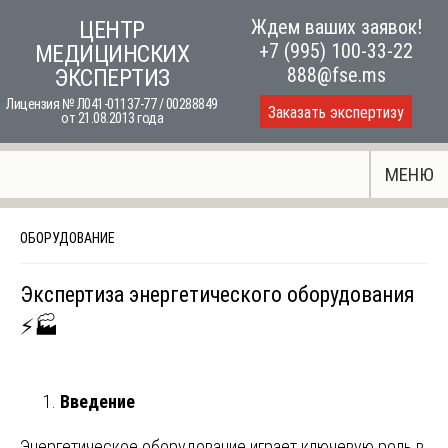
Skip
Ждем ваших заявок!
ЦЕНТР
to
+7 (995) 100-33-22
МЕДИЦИНСКИХ
content
888@fse.ms
ЭКСПЕРТИЗ
Лицензия № Л041-01137-77 / 00288849
Заказать экспертизу
от 21.08.2013 года
МЕНЮ
ОБОРУДОВАНИЕ
Экспертиза энергетического оборудования
⚡🏭
Введение
Энергетическое оборудование играет ключевую роль в