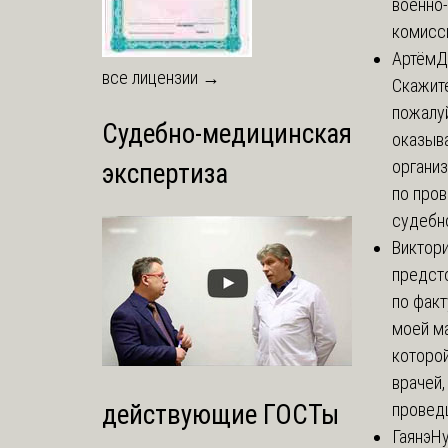
военно
комисси
Артём
Д
все лицензии →
Скажите
пожалуй
Судебно-медицинская
оказыва
организ
экспертиза
по про
судебно
Виктор
предст
по факт
моей м
которой
врачей,
проведш
действующие ГОСТы
Гаянэ
Н