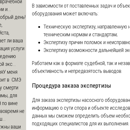
-врачебной
В зависимости от поставленных задач и объе
и и...
оборудования может включать:
обрый день!
,
Техническую экспертизу, направленную 
ста,
техническим нормам и стандартам;
ет ли ваша
Экспертизу причин поломок и неисправно
ация услуги
Экспертизу возможности дальнейшей эк
ведению
Работаем как в формате судебной, так и неза
й экс...
объективность и непредвзятость выводов.
ия
У меня
оит в СМЭ
Процедура заказа экспертизы
у смерти
амы, для
Для заказа экспертизы насосного оборудова
 по вине
информацию о сути спора и объекте исследов
 вовремя не
данных мы сможем определить объем необхо
...
подходящих специалистов для их выполнения.
ужны ваши