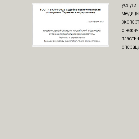
услуги 
медици
эксперт
о нека
пласти
операци