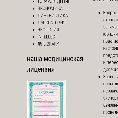
ТОВАРОВЕДЕНИЕ
ЭКОНОМИКА
Вопрос
ЛИНГВИСТИКА
экспер
ЛАБОРАТОРИЯ
занима
ЭКОЛОГИЯ
юридич
INTELLECT
практик
📚 LIBRARY
настоя
предст
наша медицинская
интере
лицензия
доверит
Зарина
провед
незави
эксперт
связанн
провед