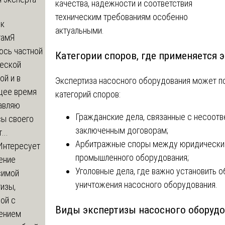
качества, надежности и соответствия
техническим требованиям особенно
 к
актуальными.
там
Я
юсь частной
Категории споров, где применяется 
еской
ой и в
Экспертиза насосного оборудования может п
щее время
категорий споров:
авляю
Гражданские дела, связанные с несоотв
сы своего
заключенным договорам;
...
Арбитражные споры между юридическим
Интересует
промышленного оборудования;
ение
Уголовные дела, где важно установить 
симой
уничтожения насосного оборудования.
изы,
ой с
Виды экспертизы насосного оборуд
ением