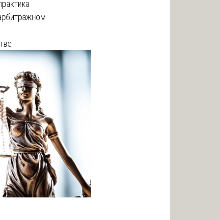
практика
 арбитражном
тве