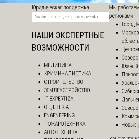
Юридическая поддержка
Мы работаем
регионами
Город 
Москов
НАШИ ЭКСПЕРТНЫЕ
област
ВОЗМОЖНОСТИ
Центра
Северо
МЕДИЦИНА
Южный 
КРИМИНАЛИСТИКА
Привол
СТРОИТЕЛЬСТВО
Уральск
ЗЕМЛЕУСТРОЙСТВО
Сибирс
IT EXPERTIZA
Дальне
О Ц Е Н К А
Северо
ENGENEERING
Крымск
ПОЖАРОТЕХНИКА
Новые 
АВТОТЕХНИКА
Консультация