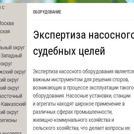
 с
ОБОРУДОВАНИЕ
Москва
ская
Экспертиза насосног
ь
льный округ
судебных целей
-Западный
округ
Экспертиза насосного оборудования является
жский округ
важным инструментом для решения споров,
ий округ
возникающих в процессе эксплуатации такого
кий округ
оборудования. Насосные установки, станции
восточный
и агрегаты находят широкое применение в
-Кавказский
различных сферах промышленности,
ий округ
жилищно-коммунального хозяйства и
регионы
сельского хозяйства, что делает вопросы их
 эксперта