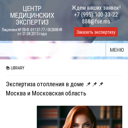
Skip
Ждем ваших заявок!
ЦЕНТР
to
+7 (995) 100-33-22
МЕДИЦИНСКИХ
content
888@fse.ms
ЭКСПЕРТИЗ
Лицензия № Л041-01137-77 / 00288849
Заказать экспертизу
от 21.08.2013 года
МЕНЮ
📚 LIBRARY
Экспертиза отопления в доме 📌📌📌
Москва и Московская область