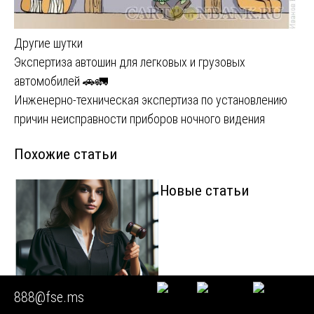
Другие шутки
Навигация
Экспертиза автошин для легковых и грузовых
автомобилей 🚗🚛
по
Инженерно-техническая экспертиза по установлению
записям
причин неисправности приборов ночного видения
Похожие статьи
Новые статьи
888@fse.ms
🟥 Техническая