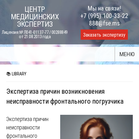
Skip
Мы на связи!
ЦЕНТР
to
+7 (995) 100-33-22
МЕДИЦИНСКИХ
content
888@fse.ms
ЭКСПЕРТИЗ
Лицензия № Л041-01137-77 / 00288849
Заказать экспертизу
от 21.08.2013 года
МЕНЮ
📚 LIBRARY
Экспертиза причин возникновения
неисправности фронтального погрузчика
Экспертиза причин
неисправности
фронтального