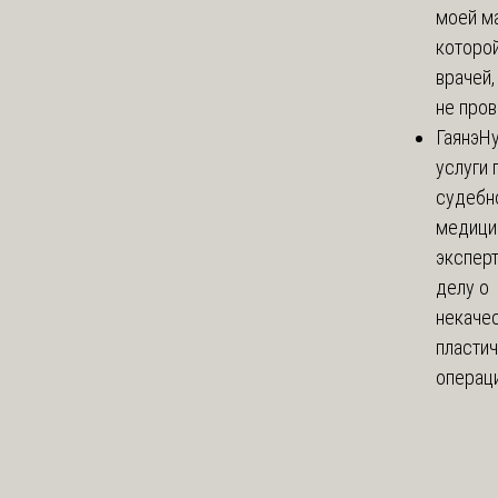
моей м
которой
врачей,
не пров
Гаянэ
Н
услуги 
судебн
медици
эксперт
делу о
некаче
пласти
операци