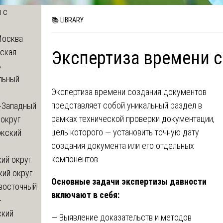
 с
📚 LIBRARY
Москва
ская
Экспертиза времени 
ь
льный
Экспертиза времени создания документов
представляет собой уникальный раздел в
-Западный
рамках технической проверки документации,
округ
цель которого — установить точную дату
жский
создания документа или его отдельных
компонентов.
ий округ
кий округ
Основные задачи экспертизы давности
восточный
включают в себя:
-
ский
— Выявление доказательств и методов