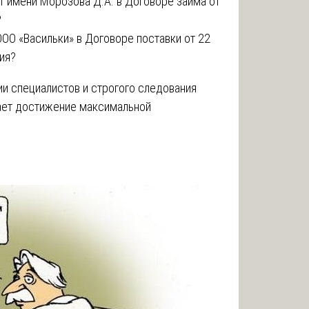
т имени Морозова Д.А. в Договоре займа от
?
ООО «Васильки» в Договоре поставки от 22
ия?
ии специалистов и строгого следования
ает достижение максимальной