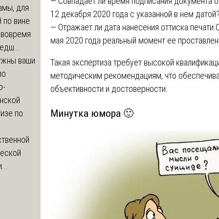
— Совпадает ли время подписания документа о
амы, для
12 декабря 2020 года с указанной в нем датой
 по вине
— Отражает ли дата нанесения оттиска печати 
 вовремя
мая 2020 года реальный момент ее проставлен
едш...
ужны ваши
Такая экспертиза требует высокой квалификац
по
методическим рекомендациям, что обеспечив
о-
объективности и достоверности.
нской
Минутка юмора 🙂
изе по
ственной
ческой
...