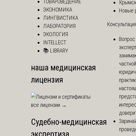
ТОВАРОВЕДЕНИЕ
Крымск
ЭКОНОМИКА
Новые 
ЛИНГВИСТИКА
Консультация
ЛАБОРАТОРИЯ
ЭКОЛОГИЯ
Вопрос
INTELLECT
экспер
📚 LIBRARY
занима
частно
наша медицинская
юридич
лицензия
практик
настоя
предст
интере
все лицензии →
доверит
Судебно-медицинская
Зарина
провед
экспертиза