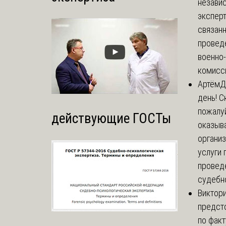
незави
эксперт
связанн
провед
военно
комисси
Артём
Д
день! С
пожалуй
действующие ГОСТы
оказыва
органи
услуги 
провед
судебно
Виктор
предст
по факт