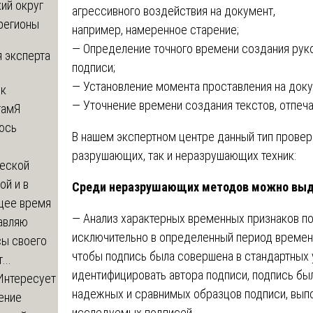
ий округ
агрессивного воздействия на документ,
регионы
например, намеренное старение;
— Определение точного времени создания руко
 эксперта
подписи;
— Установление момента проставления на доку
 к
— Уточнение времени создания текстов, отпеч
там
Я
юсь
В нашем экспертном центре данный тип провер
й
разрушающих, так и неразрушающих техник:
еской
ой и в
Среди неразрушающих методов можно выд
щее время
— Анализ характерных временных признаков по
авляю
исключительно в определенный период времени
сы своего
чтобы подпись была совершена в стандартных 
...
идентифицировать автора подписи, подпись бы
Интересует
надежных и сравнимых образцов подписи, выпо
ение
исследуемых подписей.