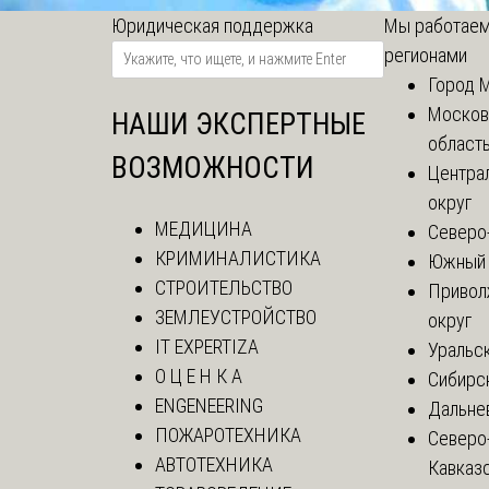
Юридическая поддержка
Мы работаем
регионами
Город 
Москов
НАШИ ЭКСПЕРТНЫЕ
област
ВОЗМОЖНОСТИ
Центра
округ
МЕДИЦИНА
Северо
КРИМИНАЛИСТИКА
Южный 
СТРОИТЕЛЬСТВО
Привол
ЗЕМЛЕУСТРОЙСТВО
округ
IT EXPERTIZA
Уральск
О Ц Е Н К А
Сибирс
ENGENEERING
Дальне
ПОЖАРОТЕХНИКА
Северо
АВТОТЕХНИКА
Кавказ