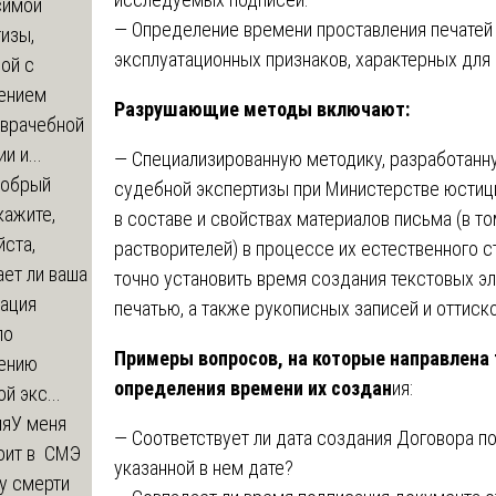
симой
— Определение времени проставления печатей 
изы,
эксплуатационных признаков, характерных для
ой с
ением
Разрушающие методы включают:
-врачебной
и и...
— Специализированную методику, разработан
обрый
судебной экспертизы при Министерстве юстиц
кажите,
в составе и свойствах материалов письма (в т
ста,
растворителей) в процессе их естественного 
ет ли ваша
точно установить время создания текстовых э
зация
печатью, а также рукописных записей и оттиско
по
Примеры вопросов, на которые направлена 
ению
определения времени их создан
ия:
й экс...
ия
У меня
— Соответствует ли дата создания Договора по
оит в СМЭ
указанной в нем дате?
у смерти