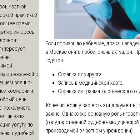
юсь частной
еской практикой
стоящее время
авляю интересы
доверит...
Если произошло избиение, драка, нападе
Интересует
в Москве снять побои, очень актуален. Пр
ение
годятся:
симой
изы, связанной с
Справка от хирурга.
ением военно-
Запись в медицинской карте.
ой комиссии и...
Справка из травматологического от
обрый день!
Конечно, если у вас есть эти документы,
, пожалуйста,
важно. Однако же основную роль играет
ет ли ваша
(государственной судебно-медицинской 
ация услуги по
производимой в частном учреждении).
ению судебной