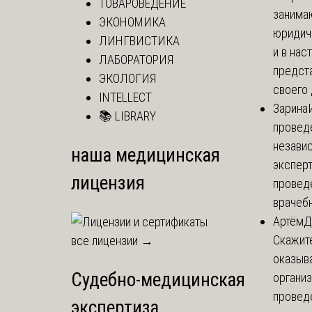
ТОВАРОВЕДЕНИЕ
занима
ЭКОНОМИКА
юридич
ЛИНГВИСТИКА
и в на
ЛАБОРАТОРИЯ
предст
ЭКОЛОГИЯ
своего 
INTELLECT
Зарина
📚 LIBRARY
провед
незави
наша медицинская
эксперт
лицензия
провед
врачебн
Артём
Д
Скажите
все лицензии →
оказыва
Судебно-медицинская
организ
провед
экспертиза