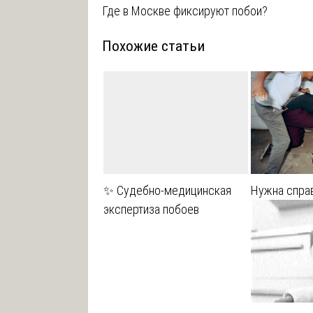
Где в Москве фиксируют побои?
по
Похожие статьи
записям
✨ Судебно-медицинская
Нужна справ
экспертиза побоев