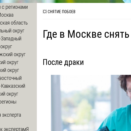
 с регионами
💥 СНЯТИЕ ПОБОЕВ
Москва
ская область
льный округ
Где в Москве снять
-Западный
округ
жский округ
После драки
ий округ
кий округ
восточный
-Кавказский
ий округ
регионы
 эксперта
 к экспертам
Я