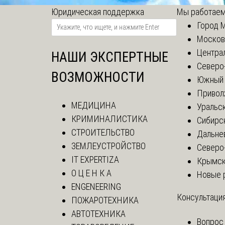
Юридическая поддержка
Мы работаем
Город 
Москов
Центра
НАШИ ЭКСПЕРТНЫЕ
Северо
ВОЗМОЖНОСТИ
Южный 
Привол
МЕДИЦИНА
Уральск
КРИМИНАЛИСТИКА
Сибирс
СТРОИТЕЛЬСТВО
Дальне
ЗЕМЛЕУСТРОЙСТВО
Северо
IT EXPERTIZA
Крымск
О Ц Е Н К А
Новые 
ENGENEERING
Консультация
ПОЖАРОТЕХНИКА
АВТОТЕХНИКА
Вопрос