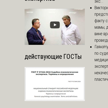
экс...
Виктор
предст
факту 
мамы, д
вине вр
проведш
Гаянэ
Ну
по суде
действующие ГОСТы
медици
эксперт
некаче
пластич