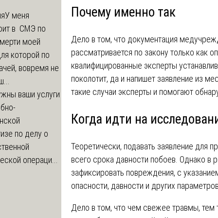
Почему именно так
ия
У меня
оит в СМЭ по
Дело в том, что документация медучреж
смерти моей
рассматривается по закону только как о
ля которой по
квалифицированные эксперты устанавлива
ачей, вовремя не
поколотит, да и напишет заявление из мес
...
такие случаи эксперты и помогают обна
жны ваши услуги
бно-
Когда идти на исследован
нской
изе по делу о
Теоретически, подавать заявление для п
ственной
всего срока давности побоев. Однако в 
еской операци...
зафиксировать повреждения, с указанием
опасности, давности и других параметров
Дело в том, что чем свежее травмы, тем