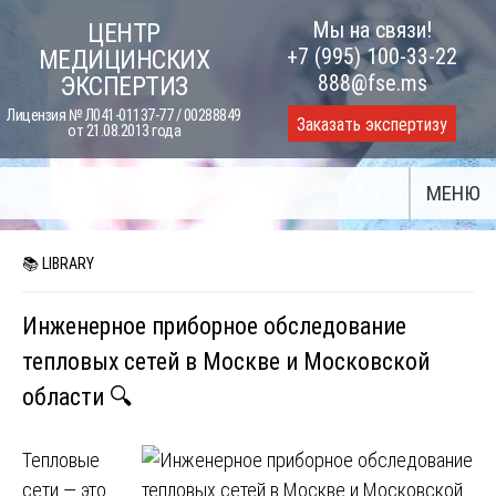
Skip
Мы на связи!
ЦЕНТР
to
+7 (995) 100-33-22
МЕДИЦИНСКИХ
content
888@fse.ms
ЭКСПЕРТИЗ
Лицензия № Л041-01137-77 / 00288849
Заказать экспертизу
от 21.08.2013 года
МЕНЮ
📚 LIBRARY
Инженерное приборное обследование
тепловых сетей в Москве и Московской
области 🔍
Тепловые
сети — это