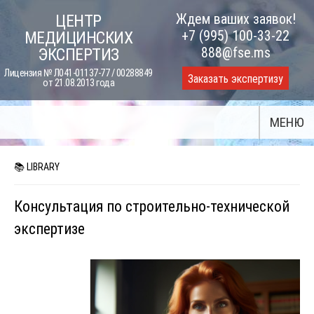
Skip
Ждем ваших заявок!
ЦЕНТР
to
+7 (995) 100-33-22
МЕДИЦИНСКИХ
content
888@fse.ms
ЭКСПЕРТИЗ
Лицензия № Л041-01137-77 / 00288849
Заказать экспертизу
от 21.08.2013 года
МЕНЮ
📚 LIBRARY
Консультация по строительно-технической
экспертизе