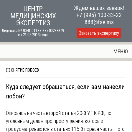
Skip
Ждем ваших заявок!
ЦЕНТР
to
+7 (995) 100-33-22
МЕДИЦИНСКИХ
content
888@fse.ms
ЭКСПЕРТИЗ
Лицензия № Л041-01137-77 / 00288849
Заказать экспертизу
от 21.08.2013 года
МЕНЮ
💥 СНЯТИЕ ПОБОЕВ
Куда следует обращаться, если вам нанесли
побои?
Опираясь на часть второй статьи 20-й УПК РФ, по
уголовным делам про преступления, которые
предусматриваются в статьях 115-й первая часть — это