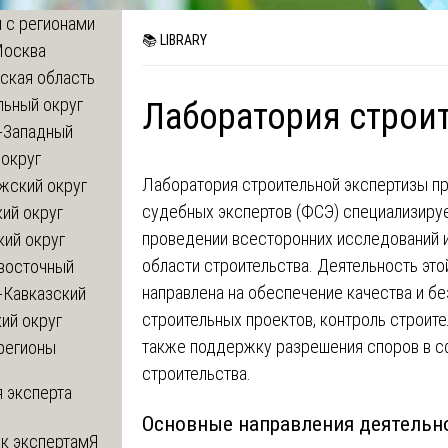
 с регионами
📚 LIBRARY
Москва
ская область
льный округ
Лаборатория строи
-Западный
округ
Лаборатория строительной экспертизы п
жский округ
судебных экспертов (ФСЭ) специализируе
ий округ
проведении всесторонних исследований и
кий округ
области строительства. Деятельность это
восточный
направлена на обеспечение качества и б
-Кавказский
строительных проектов, контроль строите
ий округ
также поддержку разрешения споров в 
регионы
строительства.
 эксперта
Основные направления деятельн
 к экспертам
Я