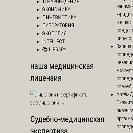
ТОВАРОВЕДЕНИЕ
занима
ЭКОНОМИКА
юридич
ЛИНГВИСТИКА
и в на
ЛАБОРАТОРИЯ
предст
ЭКОЛОГИЯ
своего 
INTELLECT
Зарина
📚 LIBRARY
провед
незави
наша медицинская
эксперт
лицензия
провед
врачебн
Артём
Д
Скажите
все лицензии →
оказыва
Судебно-медицинская
организ
провед
экспертиза