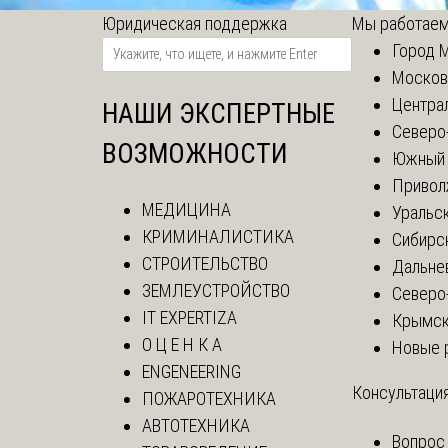
Юридическая поддержка
Мы работаем
Город 
Москов
Центра
НАШИ ЭКСПЕРТНЫЕ
Северо
ВОЗМОЖНОСТИ
Южный 
Привол
МЕДИЦИНА
Уральск
КРИМИНАЛИСТИКА
Сибирс
СТРОИТЕЛЬСТВО
Дальне
ЗЕМЛЕУСТРОЙСТВО
Северо
IT EXPERTIZA
Крымск
О Ц Е Н К А
Новые 
ENGENEERING
Консультация
ПОЖАРОТЕХНИКА
АВТОТЕХНИКА
Вопрос