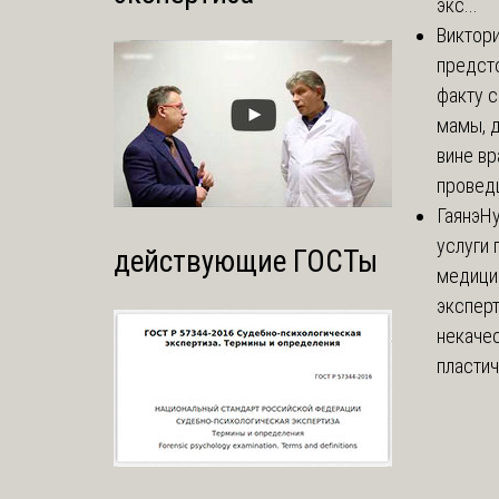
экс...
Виктор
предст
факту 
мамы, д
вине вр
проведш
Гаянэ
Н
услуги 
действующие ГОСТы
медици
эксперт
некаче
пластич