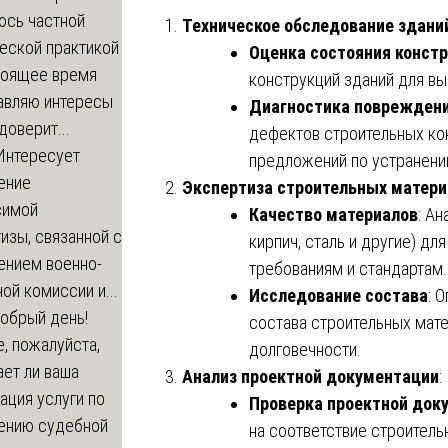
юсь частной
Техническое обследование здани
еской практикой
Оценка состояния конст
стоящее время
конструкций зданий для вы
авляю интересы
Диагностика поврежден
доверит...
дефектов строительных кон
Интересует
предложений по устранени
ение
Экспертиза строительных матери
симой
Качество материалов
: А
изы, связанной с
кирпич, сталь и другие) д
ением военно-
требованиям и стандартам.
ой комиссии и...
Исследование состава
: 
обрый день!
состава строительных мате
, пожалуйста,
долговечности.
ет ли ваша
Анализ проектной документации
:
ация услуги по
Проверка проектной док
ению судебной
на соответствие строитель