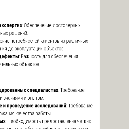
экспертиз
: Обеспечение достоверных
нных решений.
рение потребностей клиентов из различных
ния до эксплуатации объектов.
 дефекты
: Важность для обеспечения
ительных объектов.
цированных специалистах
: Требование
и знаниями и опытом.
е и проведение исследований
: Требование
ржания качества работы.
ных
: Необходимость предоставления четких
ования в судебных разбирательствах и при