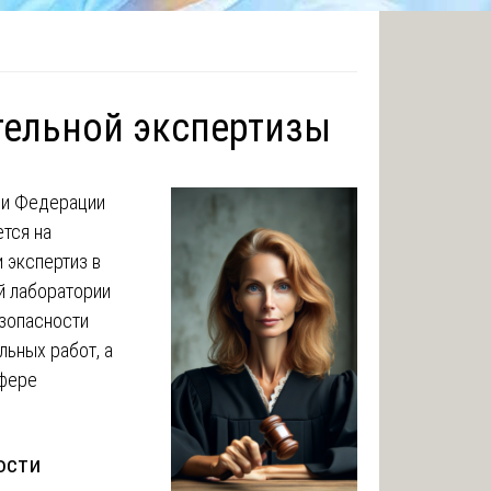
тельной экспертизы
ри Федерации
тся на
 экспертиз в
й лаборатории
езопасности
льных работ, а
сфере
ости