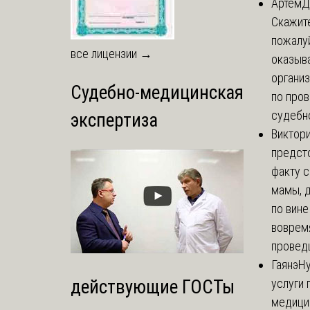
Артём
Д
Скажите
пожалуй
все лицензии →
оказыва
организ
Судебно-медицинская
по про
судебно
экспертиза
Виктор
предст
факту 
мамы, 
по вине
воврем
проведш
Гаянэ
Н
услуги 
действующие ГОСТы
медици