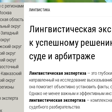
 с регионами
ЛИНГВИСТИКА
Москва
ская область
льный округ
Лингвистическая экс
-Западный
округ
к успешному решени
жский округ
ий округ
суде и арбитраже
кий округ
восточный
Лингвистическая экспертиза
— это глубоки
-Кавказский
направленный на исследование высказываний
ий округ
она помогает объективно установить факты,
регионы
Однако не менее важным и эффективным ин
 эксперта
лингвистическая экспертиза
— комплексна
судебного разбирательства.
 к