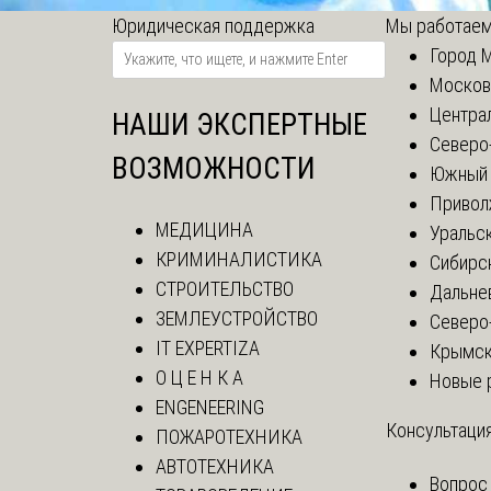
Юридическая поддержка
Мы работаем
Город 
Москов
Центра
НАШИ ЭКСПЕРТНЫЕ
Северо
ВОЗМОЖНОСТИ
Южный 
Привол
МЕДИЦИНА
Уральск
КРИМИНАЛИСТИКА
Сибирс
СТРОИТЕЛЬСТВО
Дальне
ЗЕМЛЕУСТРОЙСТВО
Северо
IT EXPERTIZA
Крымск
О Ц Е Н К А
Новые 
ENGENEERING
Консультация
ПОЖАРОТЕХНИКА
АВТОТЕХНИКА
Вопрос