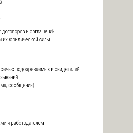
в
а
 договоров и соглашений
 и их юридической силы
с речью подозреваемых и свидетелей
азываний
ьма, сообщения)
ми и работодателем