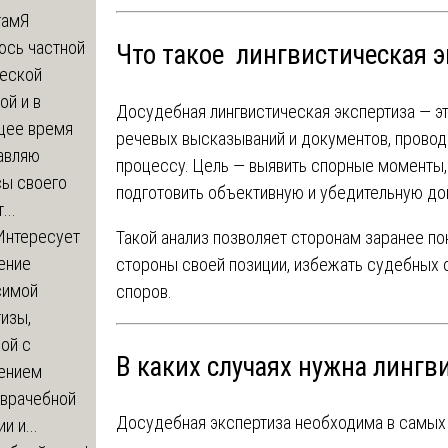
там
Я
юсь частной
Что такое лингвистическая 
еской
ой и в
Досудебная лингвистическая экспертиза — э
щее время
речевых высказываний и документов, провод
авляю
процессу. Цель — выявить спорные моменты, 
сы своего
подготовить объективную и убедительную до
...
Интересует
Такой анализ позволяет сторонам заранее по
ение
стороны своей позиции, избежать судебных 
симой
споров.
изы,
ой с
В каких случаях нужна лингв
ением
-врачебной
Досудебная экспертиза необходима в самых 
и и...