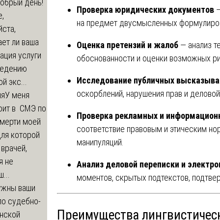
обрый день!
Проверка юридических документов
—
,
на предмет двусмысленных формулиров
ста,
ет ли ваша
Оценка претензий и жалоб
— анализ т
ация услуги
обоснованности и оценки возможных ри
ведению
Исследование публичных высказыва
й экс...
оскорблений, нарушения прав и деловой
ия
У меня
оит в СМЭ по
Проверка рекламных и информацион
смерти моей
соответствие правовым и этическим но
для которой
манипуляций.
 врачей,
я не
Анализ деловой переписки и электр
...
моментов, скрытых подтекстов, подтве
ужны ваши
по судебно-
Преимущества лингвистичес
нской