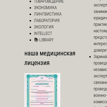
ТОВАРОВЕДЕНИЕ
экспер
ЭКОНОМИКА
занима
ЛИНГВИСТИКА
юридич
ЛАБОРАТОРИЯ
практик
ЭКОЛОГИЯ
настоя
INTELLECT
предст
📚 LIBRARY
интере
доверит
наша медицинская
Зарина
лицензия
провед
незави
эксперт
связанн
провед
военно
комисси