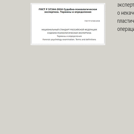
эксперт
о нека
пласти
операци