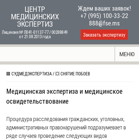
Skip
Ждем ваших заявок!
ЦЕНТР
to
+7 (995) 100-33-22
МЕДИЦИНСКИХ
content
888@fse.ms
ЭКСПЕРТИЗ
Лицензия № Л041-01137-77 / 00288849
Заказать экспертизу
от 21.08.2013 года
МЕНЮ
🟥 СУДМЕДЭКСПЕРТИЗА
/
💥 СНЯТИЕ ПОБОЕВ
Медицинская экспертиза и медицинское
освидетельствование
Процедура расследования гражданских, уголовных,
административных правонарушений подразумевает в
ряде случаев проведение следующих видов