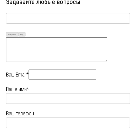
Задавайте любые вопросы
Визуально
Код
Ваш Email*
Ваше имя*
Ваш телефон