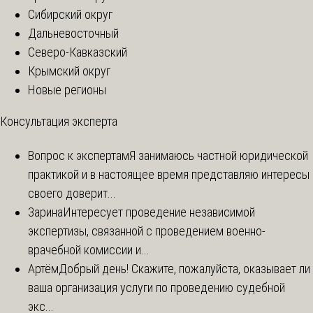
Сибирский округ
Дальневосточный
Северо-Кавказский
Крымский округ
Новые регионы
Консультация эксперта
Вопрос к экспертам
Я занимаюсь частной юридической
практикой и в настоящее время представляю интересы
своего доверит...
Зарина
Интересует проведение независимой
экспертизы, связанной с проведением военно-
врачебной комиссии и...
Артём
Добрый день! Скажите, пожалуйста, оказывает ли
ваша организация услуги по проведению судебной
экс...