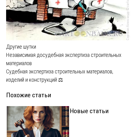
Другие шутки
Навигация
Независимая досудебная экспертиза строительных
материалов
по
Судебная экспертиза строительных материалов,
записям
изделий и конструкций ⚖️
Похожие статьи
Новые статьи