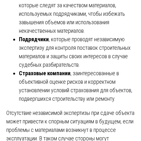
которые следят за качеством материалов,
используемых подрядчиками, чтобы избежать
завышения объемов или использования
некачественных материалов.
Подрядчики
, которые проводят независимую
экспертизу для контроля поставок строительных
материалов и защиты своих интересов в случае
судебных разбирательств.
Страховые компании
, заинтересованные в
объективной оценке рисков и корректном
установлении условий страхования для объектов,
подвергшихся строительству или ремонту.
Отсутствие независимой экспертизы при сдаче объекта
может привести к спорным ситуациям в будущем, если
проблемы с материалами возникнут в процессе
эксплуатации. В таком случае стороны могут