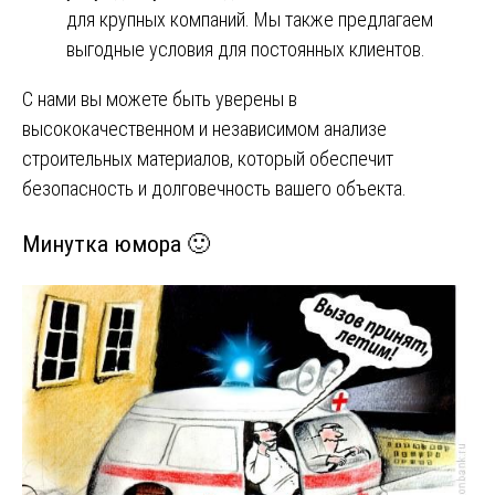
для крупных компаний. Мы также предлагаем
выгодные условия для постоянных клиентов.
С нами вы можете быть уверены в
высококачественном и независимом анализе
строительных материалов, который обеспечит
безопасность и долговечность вашего объекта.
Минутка юмора 🙂