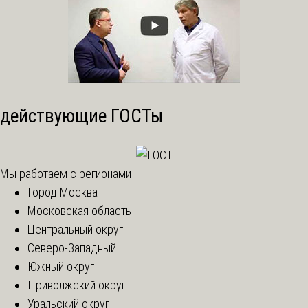
действующие ГОСТы
Мы работаем с регионами
Город Москва
Московская область
Центральный округ
Северо-Западный
Южный округ
Приволжский округ
Уральский округ