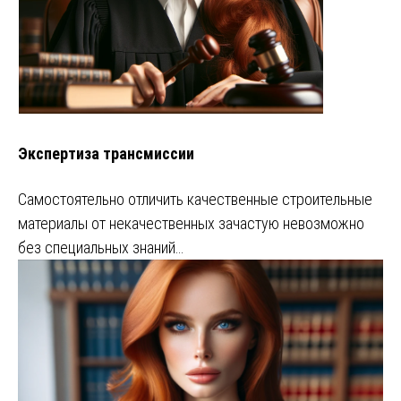
Экспертиза трансмиссии
Самостоятельно отличить качественные строительные
материалы от некачественных зачастую невозможно
без специальных знаний…