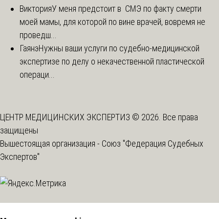
Виктория
У меня предстоит в СМЭ по факту смерти
моей мамы, для которой по вине врачей, вовремя не
проведш...
Гаянэ
Нужны ваши услуги по судебно-медицинской
экспертизе по делу о некачественной пластической
операци...
ЦЕНТР МЕДИЦИНСКИХ ЭКСПЕРТИЗ © 2026. Все права
защищены
Вышестоящая организация -
Союз "Федерация Судебных
Экспертов"