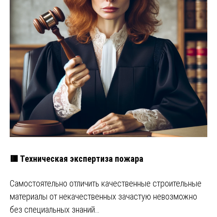
🟥 Техническая экспертиза пожара
Самостоятельно отличить качественные строительные
материалы от некачественных зачастую невозможно
без специальных знаний…